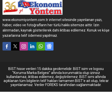
kapsamında işbirliği yapıyor.
Keskinoğlu’nun 650 araçtan
oluşan filosu,
Brisa’nınTürkiye genelinde
www.ekonomiyontem.com.tr internet sitesinde yayınlanan yazı,
hizmet veren filo yol yardım
haber, video ve fotoğrafların her türlü hakkı sitemize aittir. İzin
hizmeti Filofix’ten de
alınmadan, kaynak gösterilerek dahi iktibas edilemez. Konuk ve köşe
yararlanıyor.
yazarlarına telif ödemesi yapılmaz.
BİST hisse verileri 15 dakika gecikmelidir. BİST isim ve logosu
"Koruma Marka Belgesi" altında korunmakta olup izinsiz
kullanılamaz, iktibas edilemez, değiştirilemez. BİST ismi altında
açıklanan tüm bilgilerin telif hakları tamamen BİST'e ait olup, tekrar
yayınlanamaz. Veriler FOREKS tarafından sağlanmaktadır.