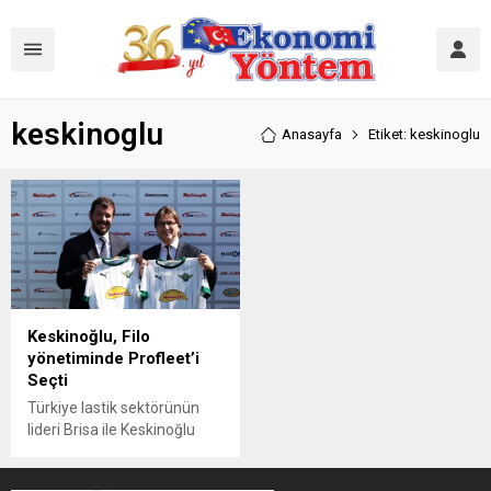
keskinoglu
Anasayfa
Etiket: keskinoglu
Keskinoğlu, Filo
yönetiminde Profleet’i
Seçti
Türkiye lastik sektörünün
lideri Brisa ile Keskinoğlu
Şirketler Grubu, Profleet filo
yönetim çözümleri