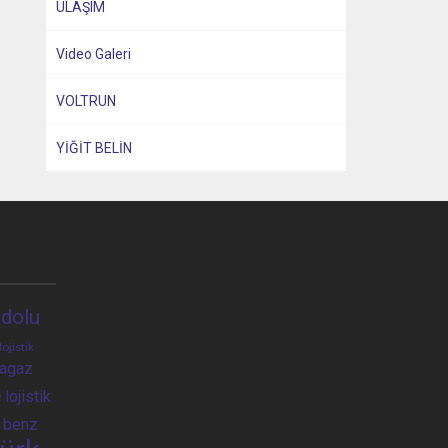
ULAŞIM
Video Galeri
VOLTRUN
YİĞİT BELİN
dolu
lojistik
ragaz
e
lojistik
 benz