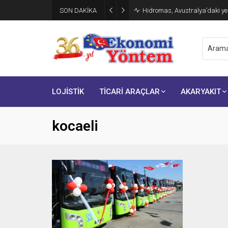
SON DAKİKA
TÜRKONFED ve Kadoil’den İş D
LOJİSTİK
TİCARİ ARAÇLAR
AKARYAKIT
kocaeli