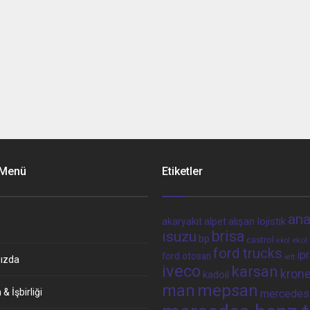
 Menü
Etiketler
ana
alpet
alışan lojistik
akaryakıt
brisa
ısuzu
bp
castrol
ekol 
ekol
ford trucks
ip
ford otosan
iett
ızda
iveco
karsan
kron
kadoil
man
mepsan
& İşbirliği
mercedes