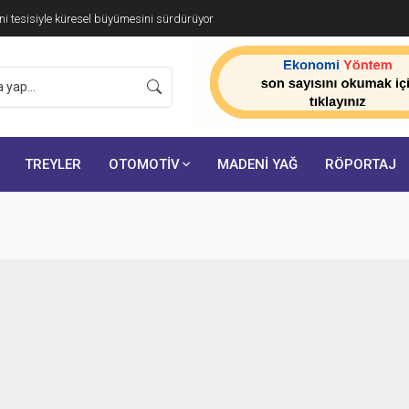
ünyasına Özel İş Birliği
TREYLER
OTOMOTİV
MADENİ YAĞ
RÖPORTAJ