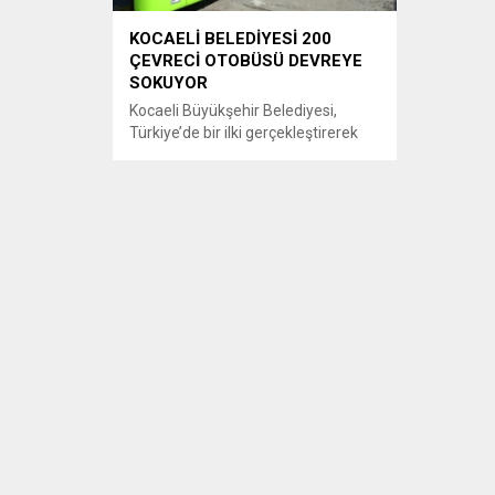
KOCAELİ BELEDİYESİ 200
ÇEVRECİ OTOBÜSÜ DEVREYE
SOKUYOR
Kocaeli Büyükşehir Belediyesi,
Türkiye’de bir ilki gerçekleştirerek
içme suyundan elektrik üretiyor,
şehir içi ulaşımda içerisinde bir
kütüphane olan 200 yeşil otobüsü
devreye sokuyor.