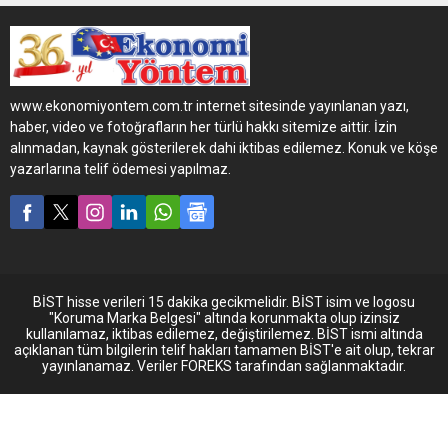
Uluslararası Taşımacılık,
tercihini yine Tırsan’dan
yana kullanarak filosuna 15
adet Tırsan T.SRI F Çiçek
Taşıyıcı Frigo kattı.
www.ekonomiyontem.com.tr internet sitesinde yayınlanan yazı,
haber, video ve fotoğrafların her türlü hakkı sitemize aittir. İzin
alınmadan, kaynak gösterilerek dahi iktibas edilemez. Konuk ve köşe
yazarlarına telif ödemesi yapılmaz.
BİST hisse verileri 15 dakika gecikmelidir. BİST isim ve logosu
"Koruma Marka Belgesi" altında korunmakta olup izinsiz
kullanılamaz, iktibas edilemez, değiştirilemez. BİST ismi altında
açıklanan tüm bilgilerin telif hakları tamamen BİST'e ait olup, tekrar
yayınlanamaz. Veriler FOREKS tarafından sağlanmaktadır.