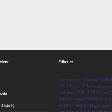
 Menü
Etiketler
ana
alpet
alışan lojistik
akaryakıt
brisa
ısuzu
bp
castrol
ekol 
ekol
ford trucks
ip
ford otosan
iett
ızda
iveco
karsan
kron
kadoil
man
mepsan
& İşbirliği
mercedes