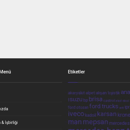
 Menü
Etiketler
ana
alpet
alışan lojistik
akaryakıt
brisa
ısuzu
bp
castrol
ekol 
ekol
ford trucks
ip
ford otosan
iett
ızda
iveco
karsan
kron
kadoil
man
mepsan
& İşbirliği
mercedes