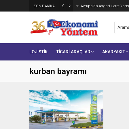
SON DAKİKA
Avrupa’da Asgari Ücret Yarış
LOJİSTİK
TİCARİ ARAÇLAR
AKARYAKIT
kurban bayramı