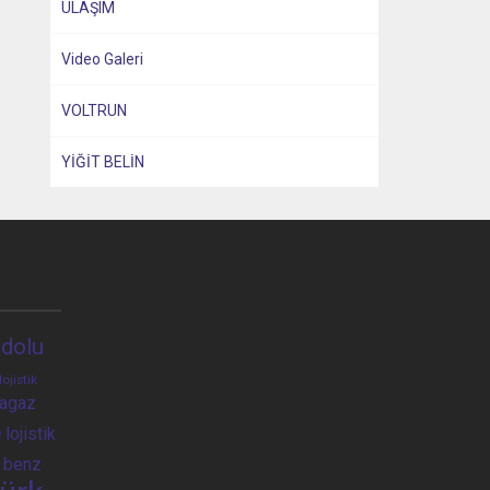
ULAŞIM
Video Galeri
VOLTRUN
YİĞİT BELİN
dolu
lojistik
ragaz
e
lojistik
 benz