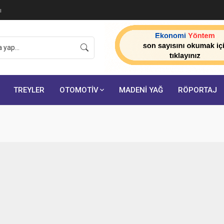
ı
TREYLER
OTOMOTİV
MADENİ YAĞ
RÖPORTAJ