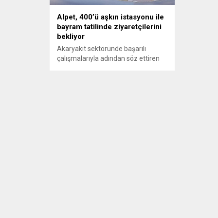
Alpet, 400’ü aşkın istasyonu ile
bayram tatilinde ziyaretçilerini
bekliyor
Akaryakıt sektöründe başarılı
çalışmalarıyla adından söz ettiren
Alpet, 9 günlük bayram tatilinde
yollarda oluşacak yoğunluğa karşı
tüm istasyonlarında tam kapasite
hizmet sunacak. Alpet, Türkiye
genelinde bulunan 400’ü aşkın
istasyonu ile bu bayram tatilinde de
akaryakıt ve market hizmetleriyle
ziyaretçilerine keyifli bir mola
imkanı sunacak.