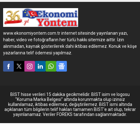
güvenlik, çevre ve teknoloji
odaklı bir uzmanlık alanı.
LİKİTDER, bu yüksek
hassasiyetli alanda sektöre
yön veren, standartları
www.ekonomiyontem.com.tr internet sitesinde yayınlanan yazı,
belirleyen ve sürdürülebilir
haber, video ve fotoğrafların her türlü hakkı sitemize aittir. İzin
çözümler geliştiren bir
alınmadan, kaynak gösterilerek dahi iktibas edilemez. Konuk ve köşe
platform olarak faaliyetlerini
yazarlarına telif ödemesi yapılmaz.
sürdürmeye devam ediyor.
BİST hisse verileri 15 dakika gecikmelidir. BİST isim ve logosu
"Koruma Marka Belgesi" altında korunmakta olup izinsiz
kullanılamaz, iktibas edilemez, değiştirilemez. BİST ismi altında
açıklanan tüm bilgilerin telif hakları tamamen BİST'e ait olup, tekrar
yayınlanamaz. Veriler FOREKS tarafından sağlanmaktadır.