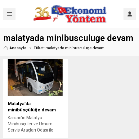
malatyada minibusculuge devam
Anasayfa
Etiket: malatyada minibusculuge devam
Malatya’da
minibüsçülüğe devam
Karsan’ın Malatya
Minibüsçüler ve Umum
Servis Araçları Odası ile
birlikte organize ettiği