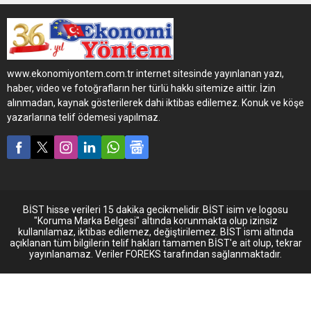
toplantıda, ‘Malatya’da
minibüsçülüğe devam’
kararı çıktı
www.ekonomiyontem.com.tr internet sitesinde yayınlanan yazı,
haber, video ve fotoğrafların her türlü hakkı sitemize aittir. İzin
alınmadan, kaynak gösterilerek dahi iktibas edilemez. Konuk ve köşe
yazarlarına telif ödemesi yapılmaz.
BİST hisse verileri 15 dakika gecikmelidir. BİST isim ve logosu
"Koruma Marka Belgesi" altında korunmakta olup izinsiz
kullanılamaz, iktibas edilemez, değiştirilemez. BİST ismi altında
açıklanan tüm bilgilerin telif hakları tamamen BİST'e ait olup, tekrar
yayınlanamaz. Veriler FOREKS tarafından sağlanmaktadır.