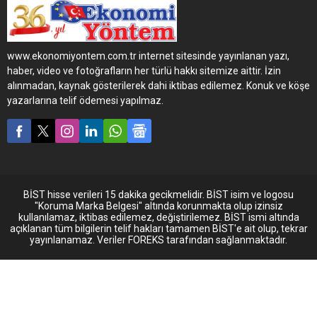
Mevcut MAN araçlarından
duyduğu memnuniyetle
filosunun tamamını MAN’a
dönüştürme kararı alan
www.ekonomiyontem.com.tr internet sitesinde yayınlanan yazı,
Niğde merkezli Akmis Süt,
haber, video ve fotoğrafların her türlü hakkı sitemize aittir. İzin
bu kapsamda 5 adet TGX
alınmadan, kaynak gösterilerek dahi iktibas edilemez. Konuk ve köşe
18.520 4X2 BL_SA çekiciyi
yazarlarına telif ödemesi yapılmaz.
törenle teslim aldı.
Türkiye’nin litre/kapasite
bakımından ikinci büyük süt
toplama merkezi olan...
BİST hisse verileri 15 dakika gecikmelidir. BİST isim ve logosu
"Koruma Marka Belgesi" altında korunmakta olup izinsiz
kullanılamaz, iktibas edilemez, değiştirilemez. BİST ismi altında
açıklanan tüm bilgilerin telif hakları tamamen BİST'e ait olup, tekrar
yayınlanamaz. Veriler FOREKS tarafından sağlanmaktadır.