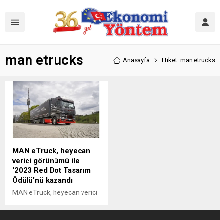
man etrucks
Anasayfa
Etiket: man etrucks
MAN eTruck, heyecan
verici görünümü ile
‘2023 Red Dot Tasarım
Ödülü’nü kazandı
MAN eTruck, heyecan verici
görünümü ile tasarım
kalitesi konusunda