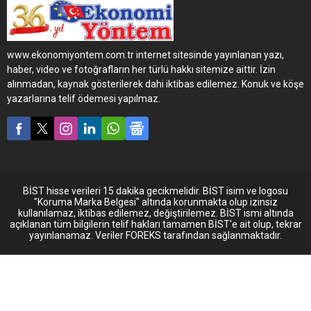
uluslararası kabul görmüş
ve bağımsız 43 uzmandan
oluşan Red Dot Design
Award’ın uluslararası jürisini
www.ekonomiyontem.com.tr internet sitesinde yayınlanan yazı,
etkileyerek, ‘2023 Red Dot
haber, video ve fotoğrafların her türlü hakkı sitemize aittir. İzin
Tasarım Ödülü’ne hak
alınmadan, kaynak gösterilerek dahi iktibas edilemez. Konuk ve köşe
kazandı. 2024'ten itibaren ilk
yazarlarına telif ödemesi yapılmaz.
müşterilere ulaşmaya
başlayacak olan yeni MAN
eTruck konusunda jüri
özellikle; sıfır karbonlu
karayolu taşımacılığında
olağanüstü bir...
BİST hisse verileri 15 dakika gecikmelidir. BİST isim ve logosu
"Koruma Marka Belgesi" altında korunmakta olup izinsiz
kullanılamaz, iktibas edilemez, değiştirilemez. BİST ismi altında
açıklanan tüm bilgilerin telif hakları tamamen BİST'e ait olup, tekrar
yayınlanamaz. Veriler FOREKS tarafından sağlanmaktadır.