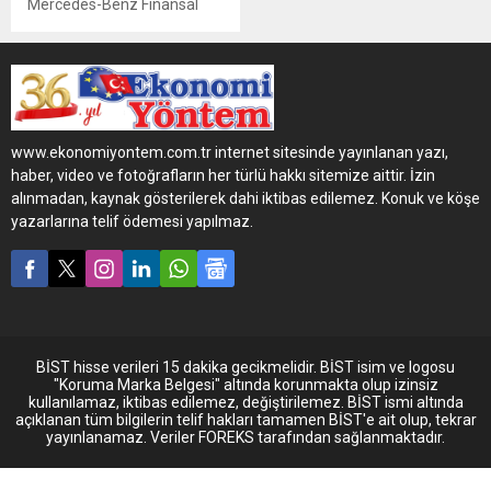
Mercedes-Benz Finansal
Hizmetler, hafif ticari araç
ürün grubu için hazırladığı
Aralık ayına özel
kampanyalar ile kişiye özel
fırsatlar sunmaya devam
ediyor.
www.ekonomiyontem.com.tr internet sitesinde yayınlanan yazı,
haber, video ve fotoğrafların her türlü hakkı sitemize aittir. İzin
alınmadan, kaynak gösterilerek dahi iktibas edilemez. Konuk ve köşe
yazarlarına telif ödemesi yapılmaz.
BİST hisse verileri 15 dakika gecikmelidir. BİST isim ve logosu
"Koruma Marka Belgesi" altında korunmakta olup izinsiz
kullanılamaz, iktibas edilemez, değiştirilemez. BİST ismi altında
açıklanan tüm bilgilerin telif hakları tamamen BİST'e ait olup, tekrar
yayınlanamaz. Veriler FOREKS tarafından sağlanmaktadır.