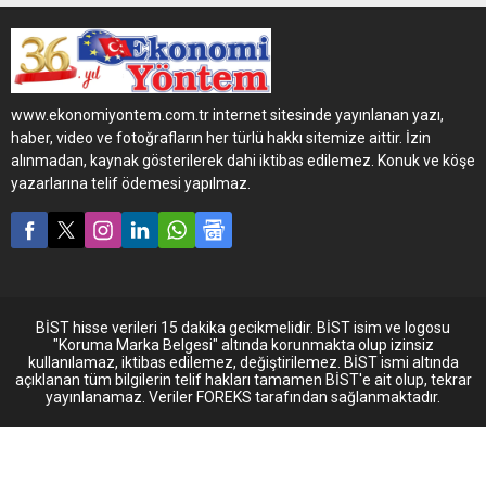
markalı otobüslerde, yeni tip
koronavirüs pandemisine
karşı, yolculuklardaki
yayılımın azaltılması adına
bazı yenilikler sunulmaya
www.ekonomiyontem.com.tr internet sitesinde yayınlanan yazı,
başlandı.
haber, video ve fotoğrafların her türlü hakkı sitemize aittir. İzin
alınmadan, kaynak gösterilerek dahi iktibas edilemez. Konuk ve köşe
yazarlarına telif ödemesi yapılmaz.
BİST hisse verileri 15 dakika gecikmelidir. BİST isim ve logosu
"Koruma Marka Belgesi" altında korunmakta olup izinsiz
kullanılamaz, iktibas edilemez, değiştirilemez. BİST ismi altında
açıklanan tüm bilgilerin telif hakları tamamen BİST'e ait olup, tekrar
yayınlanamaz. Veriler FOREKS tarafından sağlanmaktadır.