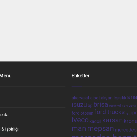
 Menü
Etiketler
ana
alpet
alışan lojistik
akaryakıt
brisa
ısuzu
bp
castrol
ekol 
ekol
ford trucks
ip
ford otosan
iett
ızda
iveco
karsan
kron
kadoil
man
mepsan
& İşbirliği
mercedes