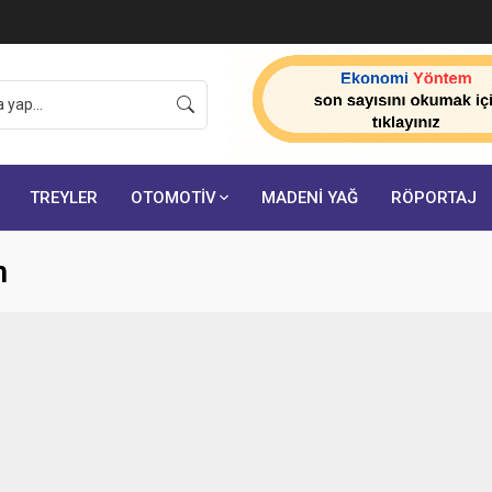
TREYLER
OTOMOTİV
MADENİ YAĞ
RÖPORTAJ
n