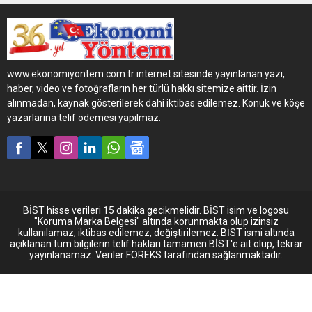
müşterilerden tam not aldı.
Bir kamyondaki
standartların çok üstündeki
tüm yenilikler, Yeni Actros
L’de hayat buldu. Yeni
www.ekonomiyontem.com.tr internet sitesinde yayınlanan yazı,
Actros L, aerodinamik
haber, video ve fotoğrafların her türlü hakkı sitemize aittir. İzin
ProCabin tasarımı, %7’ye
alınmadan, kaynak gösterilerek dahi iktibas edilemez. Konuk ve köşe
varan yakıt tasarrufu,
yazarlarına telif ödemesi yapılmaz.
gelişmiş güvenlik sistemleri
ve üst düzey konfor
donanımlarıyla
segmentinde fark yaratıyor.
BİST hisse verileri 15 dakika gecikmelidir. BİST isim ve logosu
"Koruma Marka Belgesi" altında korunmakta olup izinsiz
kullanılamaz, iktibas edilemez, değiştirilemez. BİST ismi altında
açıklanan tüm bilgilerin telif hakları tamamen BİST'e ait olup, tekrar
yayınlanamaz. Veriler FOREKS tarafından sağlanmaktadır.