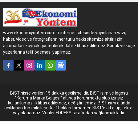
Mercedes-Benz Türk, 15
adet Mercedes-Benz Actros
1843 LSnRA’yı ...
www.ekonomiyontem.com.tr internet sitesinde yayınlanan yazı,
haber, video ve fotoğrafların her türlü hakkı sitemize aittir. İzin
alınmadan, kaynak gösterilerek dahi iktibas edilemez. Konuk ve köşe
yazarlarına telif ödemesi yapılmaz.
BİST hisse verileri 15 dakika gecikmelidir. BİST isim ve logosu
"Koruma Marka Belgesi" altında korunmakta olup izinsiz
kullanılamaz, iktibas edilemez, değiştirilemez. BİST ismi altında
açıklanan tüm bilgilerin telif hakları tamamen BİST'e ait olup, tekrar
yayınlanamaz. Veriler FOREKS tarafından sağlanmaktadır.