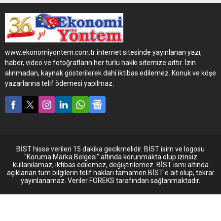
SaDe’ye (Sanatçı Destek
Fonu) destek vermeye
devam ediyor.
www.ekonomiyontem.com.tr internet sitesinde yayınlanan yazı,
haber, video ve fotoğrafların her türlü hakkı sitemize aittir. İzin
alınmadan, kaynak gösterilerek dahi iktibas edilemez. Konuk ve köşe
yazarlarına telif ödemesi yapılmaz.
BİST hisse verileri 15 dakika gecikmelidir. BİST isim ve logosu
"Koruma Marka Belgesi" altında korunmakta olup izinsiz
kullanılamaz, iktibas edilemez, değiştirilemez. BİST ismi altında
açıklanan tüm bilgilerin telif hakları tamamen BİST'e ait olup, tekrar
yayınlanamaz. Veriler FOREKS tarafından sağlanmaktadır.