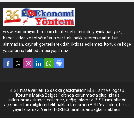
Railport, 21 Kasım 2025
tarihinde gerçekleşen ilk
tren seferi ile demiryolu
terminal operasyonlarına
başladı.
www.ekonomiyontem.com.tr internet sitesinde yayınlanan yazı,
haber, video ve fotoğrafların her türlü hakkı sitemize aittir. İzin
alınmadan, kaynak gösterilerek dahi iktibas edilemez. Konuk ve köşe
yazarlarına telif ödemesi yapılmaz.
BİST hisse verileri 15 dakika gecikmelidir. BİST isim ve logosu
"Koruma Marka Belgesi" altında korunmakta olup izinsiz
kullanılamaz, iktibas edilemez, değiştirilemez. BİST ismi altında
açıklanan tüm bilgilerin telif hakları tamamen BİST'e ait olup, tekrar
yayınlanamaz. Veriler FOREKS tarafından sağlanmaktadır.