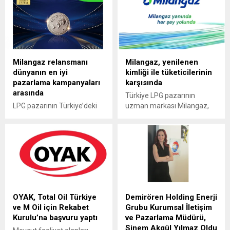
araç sahiplerine hem
uzman markası Milangaz,
performansı yüksek hem de
Marka Relansman
çevre dostu bir sürüş
kampanyası ile dünyanın
deneyimi yaşatmayı
önde gelen ödül
hedefliyor. Kampanya
programlarından biri olan ve
kapsamında, LPG’li sıfır Yeni
“İş Dünyasının Oscar’ı”
Milangaz relansmanı
Milangaz, yenilenen
Renault Duster Eco-G satın
olarak bilinen Stevie
dünyanın en iyi
kimliği ile tüketicilerinin
alanlar, 4 bin TL’ye kadar
International Business
pazarlama kampanyaları
karşısında
yakıt puan kazanabilecekler.
Awards’ta en iyiler arasında
arasında
yer alarak iki farklı
Türkiye LPG pazarının
kategoride Altın ödülün
LPG pazarının Türkiye’deki
uzman markası Milangaz,
sahibi oldu.
uzman markası Milangaz,
genç, dinamik ve tüketiciye
dünyanın önde gelen iş
daha yakın bir marka olma
ödülleri arasında yer alan
yolunda logosunu yeniledi.
The Globee Awards’ta
“Milangaz yanında, her şey
marka relansmanıyla ‘Yılın
yolunda” mottosu ve yeni
Pazarlama Kampanyası’
logosuyla tüketici
kategorisinde gümüş ödüle
beklentilerine cevap veren
layık görüldü.
firma, çevreci ve yenilikçi
OYAK, Total Oil Türkiye
Demirören Holding Enerji
çalışmalara imza atacak.
ve M Oil için Rekabet
Grubu Kurumsal İletişim
Kurulu’na başvuru yaptı
ve Pazarlama Müdürü,
Sinem Akgül Yılmaz Oldu