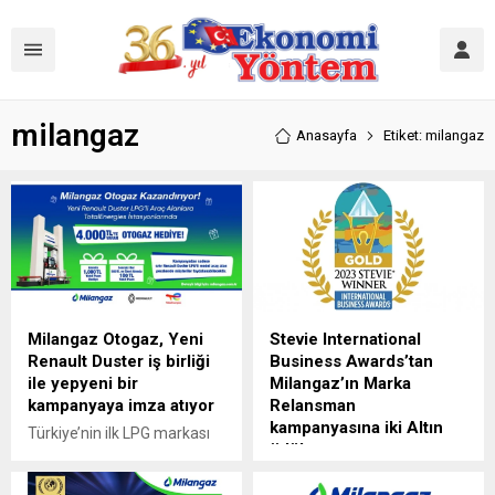
milangaz
Anasayfa
Etiket: milangaz
Milangaz Otogaz, Yeni
Stevie International
Renault Duster iş birliği
Business Awards’tan
ile yepyeni bir
Milangaz’ın Marka
kampanyaya imza atıyor
Relansman
kampanyasına iki Altın
Türkiye’nin ilk LPG markası
ödül
Milangaz, yeni kampanyası
ile sıfır Yeni Renault Duster
LPG pazarının Türkiye’deki