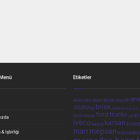
 Menü
Etiketler
ana
alpet
alışan lojistik
akaryakıt
brisa
ısuzu
bp
castrol
ekol 
ekol
ford trucks
ip
ford otosan
iett
ızda
iveco
karsan
kron
kadoil
man
mepsan
& İşbirliği
mercedes