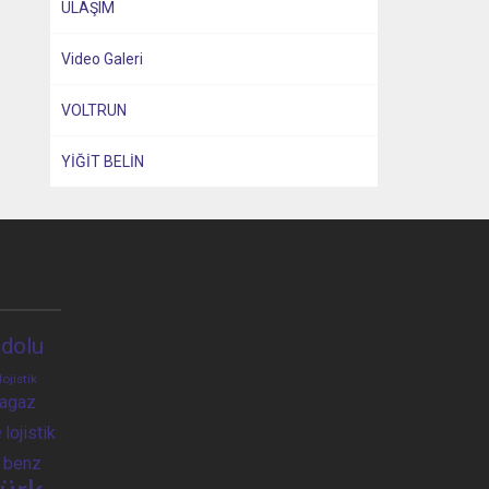
ULAŞIM
Video Galeri
VOLTRUN
YİĞİT BELİN
dolu
lojistik
ragaz
e
lojistik
 benz