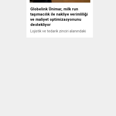
Globelink Ünimar, milk run
taşımacılık ile nakliye verimliliği
ve maliyet optimizasyonunu
destekliyor
Lojistik ve tedarik zinciri alanındaki
uygulamalar iş dünyasındaki
kurumsal yapıların iş süreçlerine
ciddi katkılar sağlıyor. Nakliye ve
maliyet konusunda verimliliği
artıran milk run taşımacılık, lojistik
ihtiyaçların giderilmesi konusunda
önemli bir alternatif oluşturuyor. Bu
kapsamda, bir süredir milk run
taşımacılık hizmetlerini sürdüren
Globelink Ünimar, lojistik
ekosisteminin gelişimini
destekleyecek önemli adımlar
atıyor....