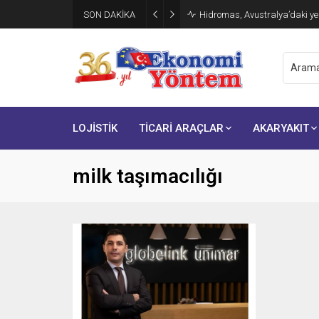
SON DAKİKA
Hidromas, Avustralya’daki yen
LOJİSTİK
TİCARİ ARAÇLAR
AKARYAKIT
milk taşımacılığı