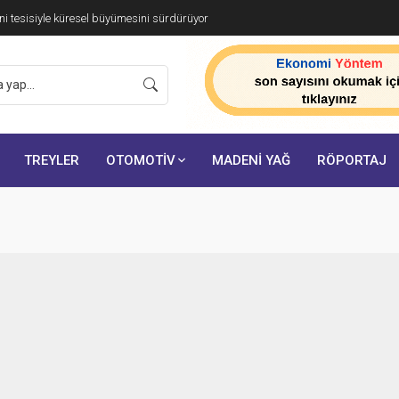
i tesisiyle küresel büyümesini sürdürüyor
TREYLER
OTOMOTİV
MADENİ YAĞ
RÖPORTAJ