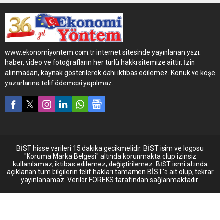
yağların üretimi ve
pazarlanması konusunda
faaliyetlerini yürüten Mobil
Oil Türk A.Ş., Türkiye’deki
şirket sahibi kadınları,
www.ekonomiyontem.com.tr internet sitesinde yayınlanan yazı,
dünyanın farklı ülkelerinde
haber, video ve fotoğrafların her türlü hakkı sitemize aittir. İzin
yer alan, sektörünün öncüsü
alınmadan, kaynak gösterilerek dahi iktibas edilemez. Konuk ve köşe
lokal ya da global büyük
yazarlarına telif ödemesi yapılmaz.
kurumlarla buluşturuyor.
Mobil Oil Türk A.Ş, dünyanın
birçok ülkesindeki kadın iş
sahiplerine, global ya da
lokal büyük kurumların
tedarik...
BİST hisse verileri 15 dakika gecikmelidir. BİST isim ve logosu
"Koruma Marka Belgesi" altında korunmakta olup izinsiz
kullanılamaz, iktibas edilemez, değiştirilemez. BİST ismi altında
açıklanan tüm bilgilerin telif hakları tamamen BİST'e ait olup, tekrar
yayınlanamaz. Veriler FOREKS tarafından sağlanmaktadır.