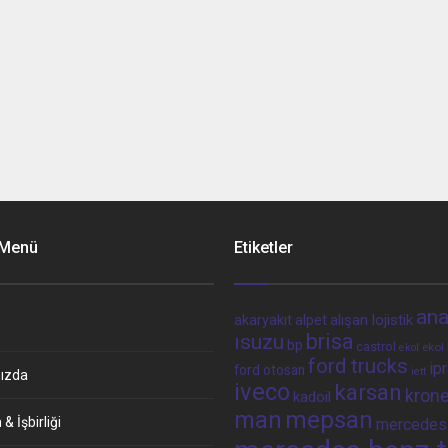
 Menü
Etiketler
ana
alpet
alışan lojistik
akaryakıt
brisa
ısuzu
bp
castrol
ekol 
ekol
ford trucks
ip
ford otosan
iett
ızda
iveco
karsan
kron
kadoil
man
mepsan
& İşbirliği
mercedes