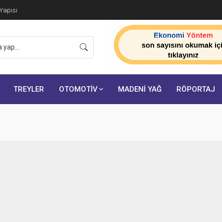
ik Tarih: Sertifikalı Çağrı Merkezi Zorunluluğu 23
TREYLER
OTOMOTİV
MADENİ YAĞ
RÖPORTAJ