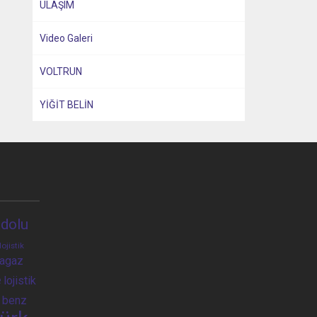
ULAŞIM
Video Galeri
VOLTRUN
YİĞİT BELİN
dolu
lojistik
ragaz
e
lojistik
 benz