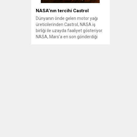
NASA’nın tercihi Castrol
Dünyanın önde gelen motor yağı
üreticilerinden Castrol, NASA iş
birliği ile uzayda faaliyet gösteriyor.
NASA, Mars’a en son gönderdiği
keşif aracı InSight’ın, yüksek
teknolojili parçalarının uzayda en iyi
şekilde çalışması için, Castrol’ün
özel yağlarını tercih ediyor.