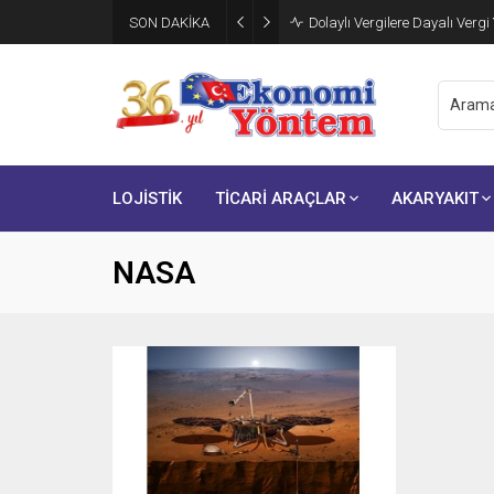
Şarj Ağı İşletmecileri İçin Krit
SON DAKİKA
Eylül’de Başlıyor
LOJİSTİK
TİCARİ ARAÇLAR
AKARYAKIT
NASA