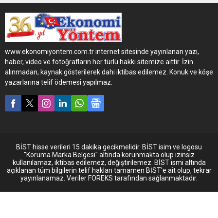
EKSA Transport, yeni teslim
aldığı Renault Trucks EVO
çekiciler ile filosunu
gençleştiriyor.
www.ekonomiyontem.com.tr internet sitesinde yayınlanan yazı,
haber, video ve fotoğrafların her türlü hakkı sitemize aittir. İzin
alınmadan, kaynak gösterilerek dahi iktibas edilemez. Konuk ve köşe
yazarlarına telif ödemesi yapılmaz.
BİST hisse verileri 15 dakika gecikmelidir. BİST isim ve logosu
"Koruma Marka Belgesi" altında korunmakta olup izinsiz
kullanılamaz, iktibas edilemez, değiştirilemez. BİST ismi altında
açıklanan tüm bilgilerin telif hakları tamamen BİST'e ait olup, tekrar
yayınlanamaz. Veriler FOREKS tarafından sağlanmaktadır.