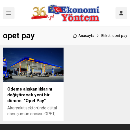
opet pay
Anasayfa
Etiket: opet pay
Ödeme alışkanlıklarını
değiştirecek yeni bir
dönem: “Opet Pay”
Akaryakıt sektöründe dijital
dönüşümün öncüsü OPET,
“Mobil Uygulaması”na açık
dijital cüzdan “Opet Pay”i de