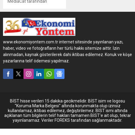
MediaCat tarafından
gerçekleştirilen "Women to
Watch 2016 Ödülleri" Brand
Week İstanbul kapsamında
düzenlenen törenle
sahiplerini buldu. Törene,
Yaşam Boyu Onur
www.ekonomiyontem.com.tr internet sitesinde yayınlanan yazı,
Ödülü’nün sahibi OPET
haber, video ve fotoğrafların her türlü hakkı sitemize aittir. İzin
Yönetim Kurulu Kurucu
alınmadan, kaynak gösterilerek dahi iktibas edilemez. Konuk ve köşe
Üyesi Nurten Öztürk'ün
yazarlarına telif ödemesi yapılmaz.
sunumu damga vurdu.
BİST hisse verileri 15 dakika gecikmelidir. BİST isim ve logosu
"Koruma Marka Belgesi" altında korunmakta olup izinsiz
kullanılamaz, iktibas edilemez, değiştirilemez. BİST ismi altında
açıklanan tüm bilgilerin telif hakları tamamen BİST'e ait olup, tekrar
yayınlanamaz. Veriler FOREKS tarafından sağlanmaktadır.