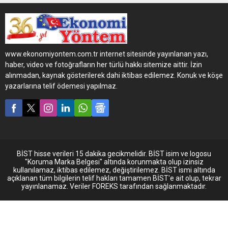
aracının kullanıcılarına
yönelik düzenlediği avantajlı
kampanyalarıyla ticaretin
yükünü hafifletmeye devam
ediyor. 3 Ekim - 31 Aralık
www.ekonomiyontem.com.tr internet sitesinde yayınlanan yazı,
2022 tarihleri arasında Atlas
haber, video ve fotoğrafların her türlü hakkı sitemize aittir. İzin
kamyon satın alan
alınmadan, kaynak gösterilerek dahi iktibas edilemez. Konuk ve köşe
müşteriler, araçlarının ilk iki
yazarlarına telif ödemesi yapılmaz.
periyodik bakımını ücretsiz
yaptıracak.
BİST hisse verileri 15 dakika gecikmelidir. BİST isim ve logosu
"Koruma Marka Belgesi" altında korunmakta olup izinsiz
kullanılamaz, iktibas edilemez, değiştirilemez. BİST ismi altında
açıklanan tüm bilgilerin telif hakları tamamen BİST'e ait olup, tekrar
yayınlanamaz. Veriler FOREKS tarafından sağlanmaktadır.