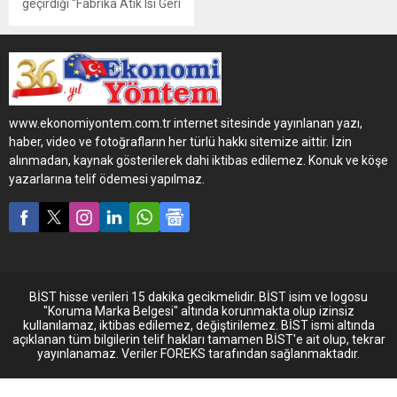
geçirdiği “Fabrika Atık Isı Geri
Kazanım Projesi” ile Sanayi
ve Teknoloji Bakanlığı’nın 10.
Verimlilik Proje Ödülleri’nde
Enerji Verimliliği
kategorisinde üçüncülük
ödülünün sahibi oldu.
www.ekonomiyontem.com.tr internet sitesinde yayınlanan yazı,
haber, video ve fotoğrafların her türlü hakkı sitemize aittir. İzin
alınmadan, kaynak gösterilerek dahi iktibas edilemez. Konuk ve köşe
yazarlarına telif ödemesi yapılmaz.
BİST hisse verileri 15 dakika gecikmelidir. BİST isim ve logosu
"Koruma Marka Belgesi" altında korunmakta olup izinsiz
kullanılamaz, iktibas edilemez, değiştirilemez. BİST ismi altında
açıklanan tüm bilgilerin telif hakları tamamen BİST'e ait olup, tekrar
yayınlanamaz. Veriler FOREKS tarafından sağlanmaktadır.