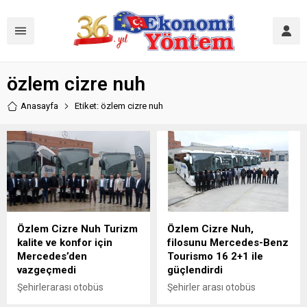
özlem cizre nuh
Anasayfa
Etiket: özlem cizre nuh
Özlem Cizre Nuh Turizm
Özlem Cizre Nuh,
kalite ve konfor için
filosunu Mercedes-Benz
Mercedes’den
Tourismo 16 2+1 ile
vazgeçmedi
güçlendirdi
Şehirlerarası otobüs
Şehirler arası otobüs
pazarının lideri Mercedes-
pazarının lideri Mercedes-