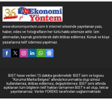
Benz Türk, Özlem Cizre Nuh
Benz Türk, Özlem Cizre
turizm firmasına satışını
Nuh’a 6 adet Tourismo 16
yaptığı 10 adet Travego 16
2+1 teslimatı gerçekleştirdi.
2+1’in son 4 adedinin
30 yıldır şehirler arası yolcu
teslimatını gerçekleştirdi.
taşımacılığı sektöründe
www.ekonomiyontem.com.tr internet sitesinde yayınlanan yazı,
hizmet veren Özlem Cizre
haber, video ve fotoğrafların her türlü hakkı sitemize aittir. İzin
Nuh, Mercedes-Benz
alınmadan, kaynak gösterilerek dahi iktibas edilemez. Konuk ve köşe
Türk’ten aldığı 6 adet son
yazarlarına telif ödemesi yapılmaz.
model otobüs ile önemli bir
yatırımı hayata geçirdi. 2022
yılında Mercedes-Benz
Türk’ten 10 adet otobüs
daha...
BİST hisse verileri 15 dakika gecikmelidir. BİST isim ve logosu
"Koruma Marka Belgesi" altında korunmakta olup izinsiz
kullanılamaz, iktibas edilemez, değiştirilemez. BİST ismi altında
açıklanan tüm bilgilerin telif hakları tamamen BİST'e ait olup, tekrar
yayınlanamaz. Veriler FOREKS tarafından sağlanmaktadır.