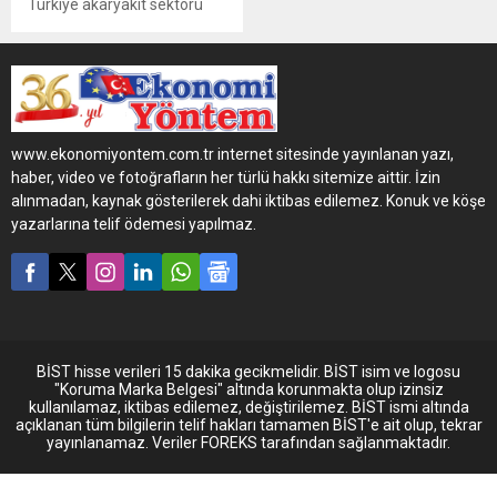
Türkiye akaryakıt sektörü
lideri Petrol Ofisi
istasyonlarındaki hizmet
kalitesini değerlendiren
‘Üçüncü Göz’ programında,
2019 yılının ilk şampiyonları
törenle ödüllerini aldı. Alınan
www.ekonomiyontem.com.tr internet sitesinde yayınlanan yazı,
puanlarla 7 bölgenin hizmet
haber, video ve fotoğrafların her türlü hakkı sitemize aittir. İzin
birincilerinin belirlendiği
alınmadan, kaynak gösterilerek dahi iktibas edilemez. Konuk ve köşe
‘Üçüncü Göz’de bu yıl 2 bayi
yazarlarına telif ödemesi yapılmaz.
de Otogaz Hizmet Birincisi
oldu.
BİST hisse verileri 15 dakika gecikmelidir. BİST isim ve logosu
"Koruma Marka Belgesi" altında korunmakta olup izinsiz
kullanılamaz, iktibas edilemez, değiştirilemez. BİST ismi altında
açıklanan tüm bilgilerin telif hakları tamamen BİST'e ait olup, tekrar
yayınlanamaz. Veriler FOREKS tarafından sağlanmaktadır.