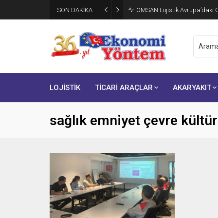
SON DAKİKA
OMSAN Lojistik Avrupa’daki Gı
LOJİSTİK
TİCARİ ARAÇLAR
AKARYAKIT
sağlık emniyet çevre kült