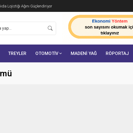
da Lojistiği Ağını Güçlendiriyor
TREYLER
OTOMOTİV
MADENİ YAĞ
RÖPORTAJ
ürmü