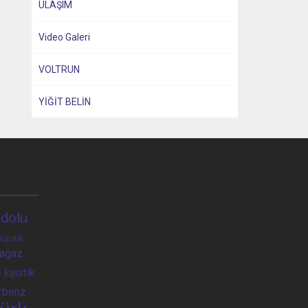
ULAŞIM
Video Galeri
VOLTRUN
YİĞİT BELİN
dolu
lojistik
ragaz
e
lojistik
 benz