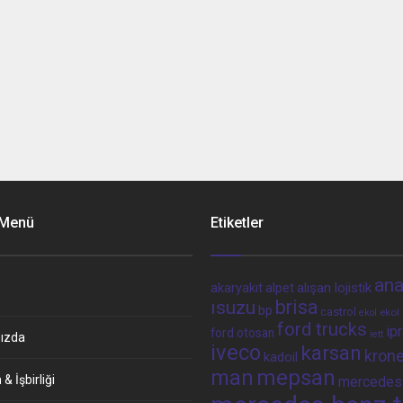
 Menü
Etiketler
ana
alpet
alışan lojistik
akaryakıt
brisa
ısuzu
bp
castrol
ekol 
ekol
ford trucks
ip
ford otosan
iett
ızda
iveco
karsan
kron
kadoil
man
mepsan
& İşbirliği
mercedes