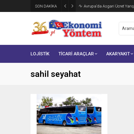
SON DAKİKA
Avrupa’da Asgari Ücret Yarış
LOJİSTİK
TİCARİ ARAÇLAR
AKARYAKIT
sahil seyahat