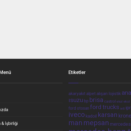
 Menü
Etiketler
ana
alpet
alışan lojistik
akaryakıt
brisa
ısuzu
bp
castrol
ekol 
ekol
ford trucks
ip
ford otosan
iett
ızda
iveco
karsan
kron
kadoil
man
mepsan
& İşbirliği
mercedes