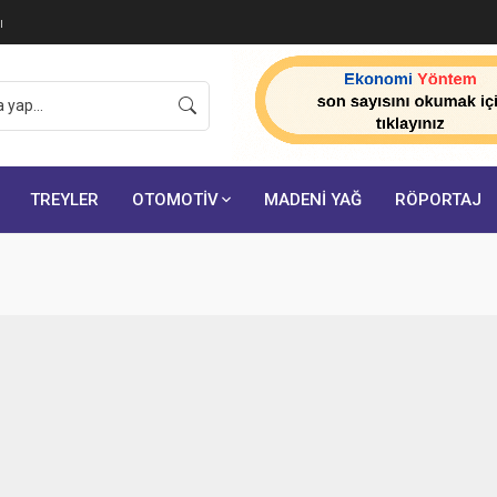
ı
TREYLER
OTOMOTİV
MADENİ YAĞ
RÖPORTAJ