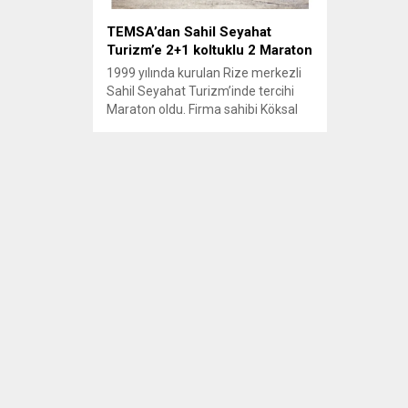
TEMSA’dan Sahil Seyahat
Turizm’e 2+1 koltuklu 2 Maraton
1999 yılında kurulan Rize merkezli
Sahil Seyahat Turizm’inde tercihi
Maraton oldu. Firma sahibi Köksal
Özer, “2+1 koltuklu 2 adet Maraton
yatırımı yaptık. Pazardaki 2+1
koltuklu araçlar arasında Maraton
otobüslerin güzel bir araç olduğunu
düşünerek yatırım yaptık” dedi.