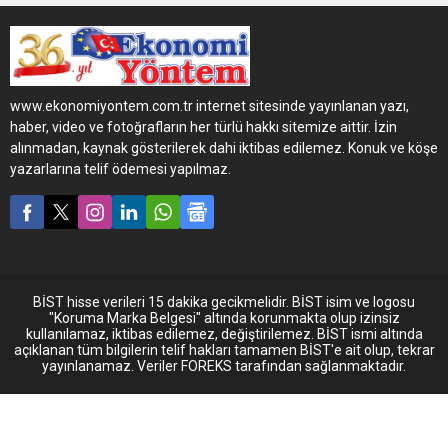
Karsan, yurtiçi teslimatlarına
ayrıcalığı yaşanıyor. TEMSA,
bir yenisini daha ekledi.
Şanlıurfa Belediyesi’nin
50’nci yılını geride bırakan
ulaşım şirketi Belsan A.Ş
Karsan, son olarak Şanlıurfa
filosuna 7 metrelik 37 Opalin
Büyükşehir Belediyesi’yle
City, 12 metrelik 25 adet
www.ekonomiyontem.com.tr internet sitesinde yayınlanan yazı,
yapılan anlaşmada, 20 adet
Avenue teslimatı
haber, video ve fotoğrafların her türlü hakkı sitemize aittir. İzin
18 metrelik dizel körüklü
gerçekleştirdi.
alınmadan, kaynak gösterilerek dahi iktibas edilemez. Konuk ve köşe
otobüs teslimatı
yazarlarına telif ödemesi yapılmaz.
gerçekleştirdi.
BİST hisse verileri 15 dakika gecikmelidir. BİST isim ve logosu
"Koruma Marka Belgesi" altında korunmakta olup izinsiz
kullanılamaz, iktibas edilemez, değiştirilemez. BİST ismi altında
açıklanan tüm bilgilerin telif hakları tamamen BİST'e ait olup, tekrar
yayınlanamaz. Veriler FOREKS tarafından sağlanmaktadır.