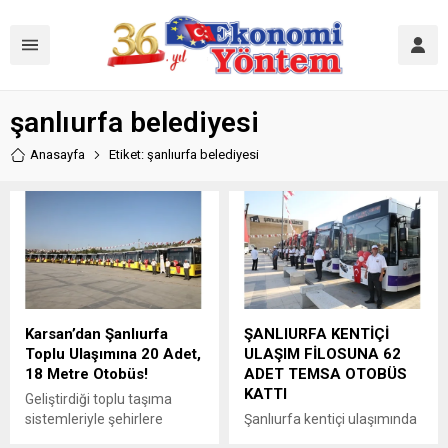
şanlıurfa belediyesi
Anasayfa
Etiket: şanlıurfa belediyesi
Karsan’dan Şanlıurfa
ŞANLIURFA KENTİÇİ
Toplu Ulaşımına 20 Adet,
ULAŞIM FİLOSUNA 62
18 Metre Otobüs!
ADET TEMSA OTOBÜS
KATTI
Geliştirdiği toplu taşıma
sistemleriyle şehirlere
Şanlıurfa kentiçi ulaşımında
modern çözümler sunan
TEMSA otobüslerle konfor