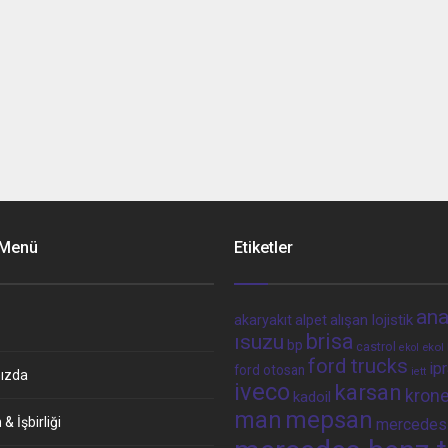
 Menü
Etiketler
ana
alpet
alışan lojistik
akaryakıt
brisa
ısuzu
bp
castrol
ekol 
ekol
ford trucks
ip
ford otosan
iett
ızda
iveco
karsan
kron
kadoil
man
mepsan
& İşbirliği
mercedes