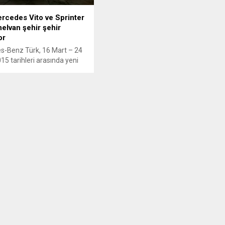
rcedes Vito ve Sprinter
elvan şehir şehir
or
s-Benz Türk, 16 Mart – 24
15 tarihleri arasında yeni
ve 300’ün üzerinde farklı
 kullanılabilecek Yeni
 Eco Panelvan’ı İstanbul,
İzmir ve Bursa şehirlerinde
 tanıtacak.