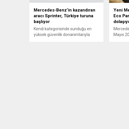
Mercedes-Benz’in kazandıran
Yeni Me
aracı Sprinter, Türkiye turuna
Eco Pan
başlıyor
dolaşıy
Kendi kategorisinde sunduğu en
Mercede
yüksek güvenlik donanımlarıyla
Mayıs 20
“Türkiye’nin en çok tercih edilen
Vito’yu 
minibüsü” unvanına sahip
sektörde
Mercedes-Benz Sprinter,
Sprinter
“Kazandıran Sprinter Hep Yanında”
Ankara, 
sloganıyla Türkiye turuna başlıyor.
yakından