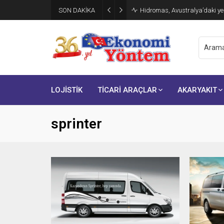
SON DAKİKA
Hidromas, Avustralya’daki yen
LOJİSTİK
TİCARİ ARAÇLAR
AKARYAKIT
sprinter