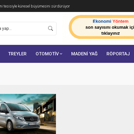
i tesisiyle küresel büyümesini sürdürüyor
TREYLER
OTOMOTİV
MADENİ YAĞ
RÖPORTAJ