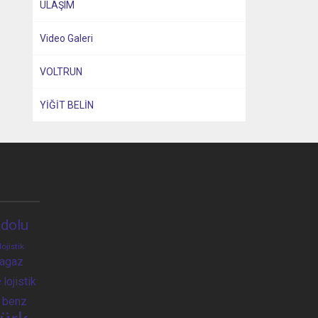
ULAŞIM
Video Galeri
VOLTRUN
YİĞİT BELİN
dolu
lojistik
ragaz
e
lojistik
 benz