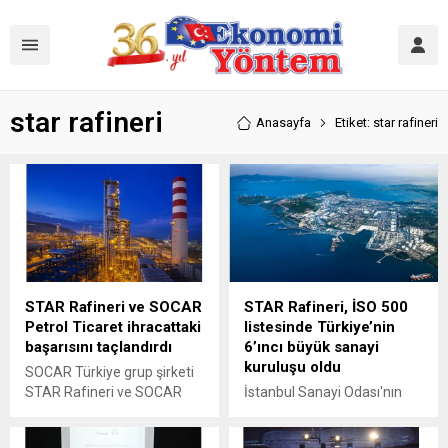
star rafineri
Anasayfa
Etiket: star rafineri
STAR Rafineri ve SOCAR
STAR Rafineri, İSO 500
Petrol Ticaret ihracattaki
listesinde Türkiye’nin
başarısını taçlandırdı
6’ıncı büyük sanayi
kuruluşu oldu
SOCAR Türkiye grup şirketi
STAR Rafineri ve SOCAR
İstanbul Sanayi Odası'nın
Petrol Ticaret, İstanbul
Türkiye'nin 500 Büyük
Kimyevi Maddeler ve
Sanayi Kuruluşu 2020