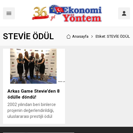
STEVİE ÖDÜL
Anasayfa
Etiket: STEVİE ÖDÜL
Arkas Game Stevie’den 8
ödülle döndü!
2002 yılından beri binlerce
projenin değerlendirildiği,
uluslararası prestijli ödül
organizasyonu Stevie
Ödülleri sahiplerini buldu. A