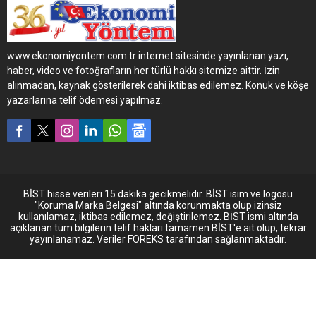
Game altın, gümüş ve bronz
olmak üzere 8 ödül birden
kazandı!
www.ekonomiyontem.com.tr internet sitesinde yayınlanan yazı,
haber, video ve fotoğrafların her türlü hakkı sitemize aittir. İzin
alınmadan, kaynak gösterilerek dahi iktibas edilemez. Konuk ve köşe
yazarlarına telif ödemesi yapılmaz.
BİST hisse verileri 15 dakika gecikmelidir. BİST isim ve logosu
"Koruma Marka Belgesi" altında korunmakta olup izinsiz
kullanılamaz, iktibas edilemez, değiştirilemez. BİST ismi altında
açıklanan tüm bilgilerin telif hakları tamamen BİST'e ait olup, tekrar
yayınlanamaz. Veriler FOREKS tarafından sağlanmaktadır.