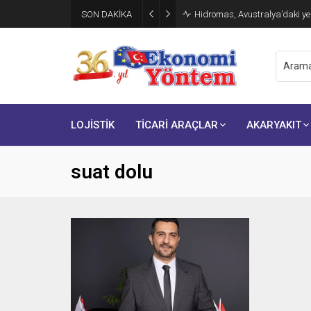
SON DAKİKA
Hidromas, Avustralya’daki yen
LOJİSTİK
TİCARİ ARAÇLAR
AKARYAKIT
suat dolu