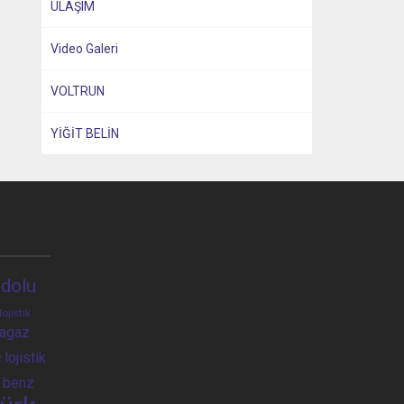
ULAŞIM
Video Galeri
VOLTRUN
YİĞİT BELİN
dolu
lojistik
ragaz
e
lojistik
 benz