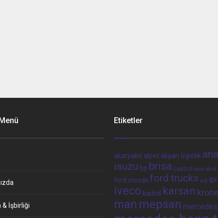
 Menü
Etiketler
ana
alpet
alışan lojistik
akaryakıt
brisa
ısuzu
bp
castrol
ekol 
ekol
ford trucks
ip
ford otosan
iett
ızda
iveco
karsan
kron
kadoil
man
mepsan
& İşbirliği
mercedes