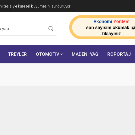
i tesisiyle küresel büyümesini sürdürüyor
TREYLER
OTOMOTİV
MADENİ YAĞ
RÖPORTAJ