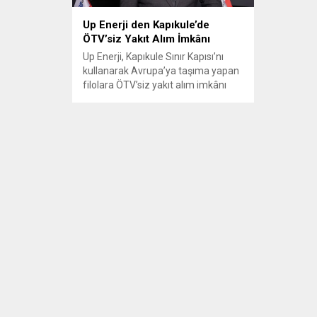
Up Enerji den Kapıkule’de
ÖTV’siz Yakıt Alım İmkânı
Up Enerji, Kapıkule Sınır Kapısı’nı
kullanarak Avrupa’ya taşıma yapan
filolara ÖTV’siz yakıt alım imkânı
sunuyor. Lojistikçilerin önemli gider
kalemlerinden biri olan yakıt
maliyetlerini azaltan bu çözüm,
vadeli ödeme kolaylığı da sunuyor.