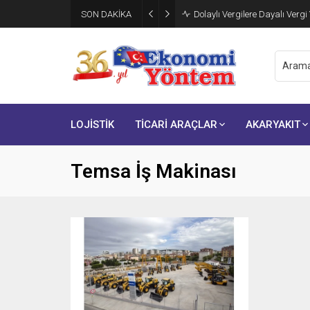
SON DAKİKA
Dolaylı Vergilere Dayalı Vergi
LOJİSTİK
TİCARİ ARAÇLAR
AKARYAKIT
Temsa İş Makinası