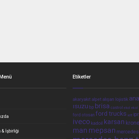
 Menü
Etiketler
ana
alpet
alışan lojistik
akaryakıt
brisa
ısuzu
bp
castrol
ekol 
ekol
ford trucks
ip
ford otosan
iett
ızda
iveco
karsan
kron
kadoil
man
mepsan
& İşbirliği
mercedes