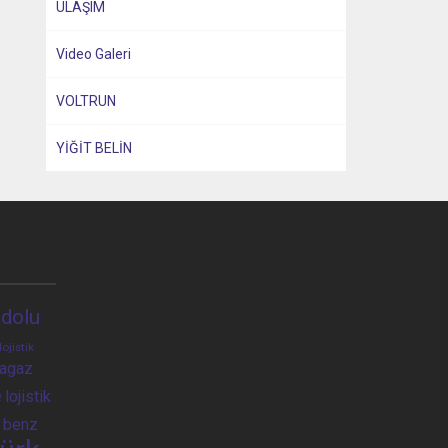
ULAŞIM
Video Galeri
VOLTRUN
YİĞİT BELİN
dolu
lojistik
ragaz
e
lojistik
 benz