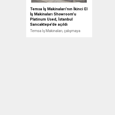
Temsa İş Makinaları’nın İkinci El
İş Makinaları Showroom’u
Platinum Used, İstanbul
Sancaktepe’de açıldı
Temsa İş Makinaları, çalışmaya
başladığı ilk günden bu yana tüm
bakım, onarım ve kontrollerinin
Temsa İş Makinaları yetkili servisleri
tarafından yapılan ikinci el iş
makinalarının satışını tek çatı
altında topladı. İkinci el satışın yeni
adresi olarak tanımlaman Platinum
Used Showroom İstanbul
Sancaktepe’de açıldı.