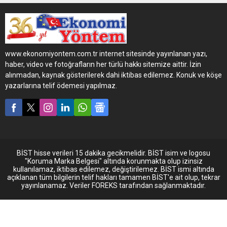
soğuk zincir taşımacılığının
en çok tercih edilen
soğutucu ünite markası
Thermo King, müşterilerine
sunduğu satış sonrası servis
www.ekonomiyontem.com.tr internet sitesinde yayınlanan yazı,
hizmetlerindeki kampanya
haber, video ve fotoğrafların her türlü hakkı sitemize aittir. İzin
fırsatları ile her zaman
alınmadan, kaynak gösterilerek dahi iktibas edilemez. Konuk ve köşe
yanlarında olduğunu
yazarlarına telif ödemesi yapılmaz.
gösteriyor.
BİST hisse verileri 15 dakika gecikmelidir. BİST isim ve logosu
"Koruma Marka Belgesi" altında korunmakta olup izinsiz
kullanılamaz, iktibas edilemez, değiştirilemez. BİST ismi altında
açıklanan tüm bilgilerin telif hakları tamamen BİST'e ait olup, tekrar
yayınlanamaz. Veriler FOREKS tarafından sağlanmaktadır.