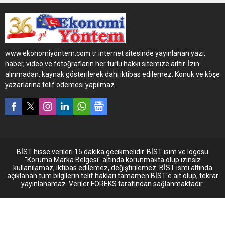
Türkiye'de temsil edilmekte
olan tüm Stellantis
markaları ile Filo ve 2. El
satış operasyonunun
yönetimi bu organizasyon
www.ekonomiyontem.com.tr internet sitesinde yayınlanan yazı,
kapsamında yönetilecek.
haber, video ve fotoğrafların her türlü hakkı sitemize aittir. İzin
alınmadan, kaynak gösterilerek dahi iktibas edilemez. Konuk ve köşe
yazarlarına telif ödemesi yapılmaz.
BİST hisse verileri 15 dakika gecikmelidir. BİST isim ve logosu
"Koruma Marka Belgesi" altında korunmakta olup izinsiz
kullanılamaz, iktibas edilemez, değiştirilemez. BİST ismi altında
açıklanan tüm bilgilerin telif hakları tamamen BİST'e ait olup, tekrar
yayınlanamaz. Veriler FOREKS tarafından sağlanmaktadır.