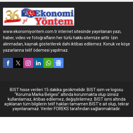
birliği kapsamında Opet
Akıllı Filo Yönetim Sistemi
Otobil’in satışına aracılık
ederek, şirketlerin akaryakıt
giderlerini daha kolay ve
www.ekonomiyontem.com.tr internet sitesinde yayınlanan yazı,
verimli bir şekilde
haber, video ve fotoğrafların her türlü hakkı sitemize aittir. İzin
yönetmelerine olanak
alınmadan, kaynak gösterilerek dahi iktibas edilemez. Konuk ve köşe
tanıyor.
yazarlarına telif ödemesi yapılmaz.
BİST hisse verileri 15 dakika gecikmelidir. BİST isim ve logosu
"Koruma Marka Belgesi" altında korunmakta olup izinsiz
kullanılamaz, iktibas edilemez, değiştirilemez. BİST ismi altında
açıklanan tüm bilgilerin telif hakları tamamen BİST'e ait olup, tekrar
yayınlanamaz. Veriler FOREKS tarafından sağlanmaktadır.