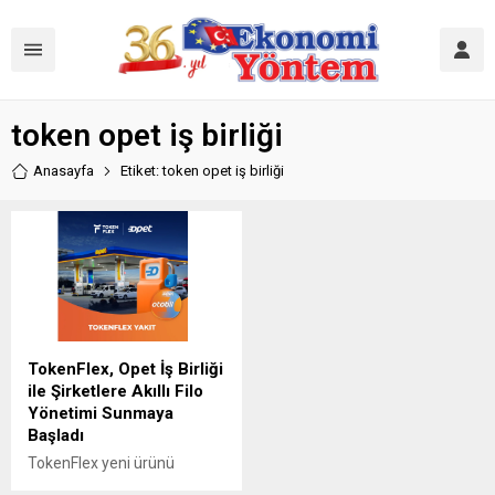
token opet iş birliği
Anasayfa
Etiket: token opet iş birliği
TokenFlex, Opet İş Birliği
ile Şirketlere Akıllı Filo
Yönetimi Sunmaya
Başladı
TokenFlex yeni ürünü
TokenFlex Yakıt ile Opet iş