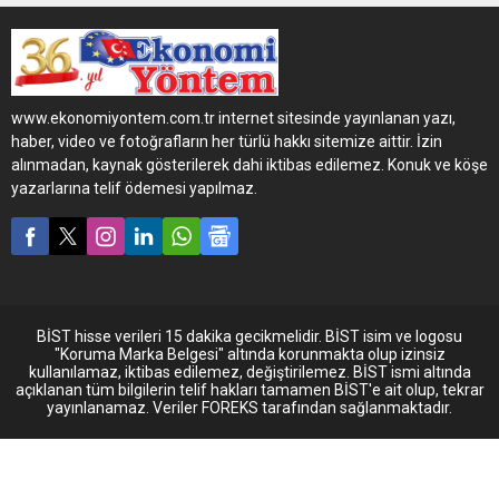
“Türkiye’nin Enerjisi Güzel”
sloganıyla tüm Türkiye’ye
seslenen markanın reklam
yüzü Kenan İmirzalıoğlu
oldu.
www.ekonomiyontem.com.tr internet sitesinde yayınlanan yazı,
haber, video ve fotoğrafların her türlü hakkı sitemize aittir. İzin
alınmadan, kaynak gösterilerek dahi iktibas edilemez. Konuk ve köşe
yazarlarına telif ödemesi yapılmaz.
BİST hisse verileri 15 dakika gecikmelidir. BİST isim ve logosu
"Koruma Marka Belgesi" altında korunmakta olup izinsiz
kullanılamaz, iktibas edilemez, değiştirilemez. BİST ismi altında
açıklanan tüm bilgilerin telif hakları tamamen BİST'e ait olup, tekrar
yayınlanamaz. Veriler FOREKS tarafından sağlanmaktadır.