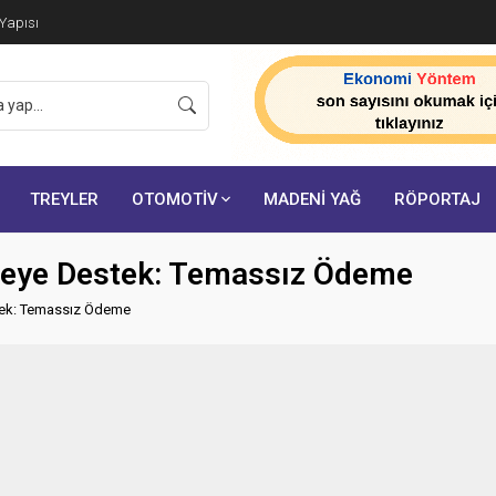
 Yapısı
TREYLER
OTOMOTİV
MADENİ YAĞ
RÖPORTAJ
feye Destek: Temassız Ödeme
stek: Temassız Ödeme