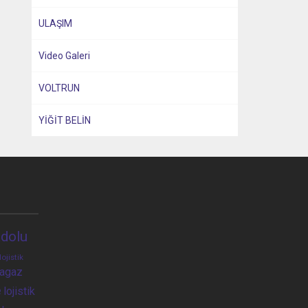
ULAŞIM
Video Galeri
VOLTRUN
YİĞİT BELİN
dolu
lojistik
ragaz
e
lojistik