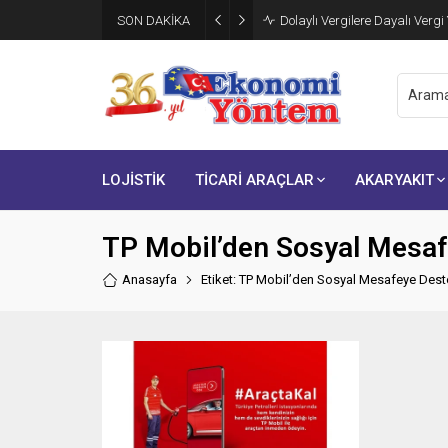
SON DAKİKA
Dolaylı Vergilere Dayalı Vergi
LOJİSTİK
TİCARİ ARAÇLAR
AKARYAKIT
TP Mobil’den Sosyal Mesa
Anasayfa
Etiket: TP Mobil’den Sosyal Mesafeye De