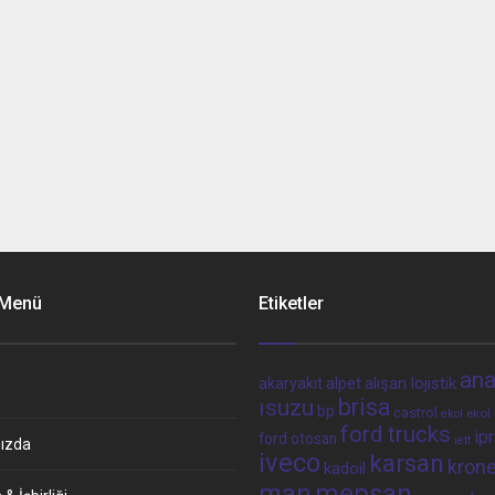
 Menü
Etiketler
ana
alpet
alışan lojistik
akaryakıt
brisa
ısuzu
bp
castrol
ekol 
ekol
ford trucks
ip
ford otosan
iett
ızda
iveco
karsan
kron
kadoil
man
mepsan