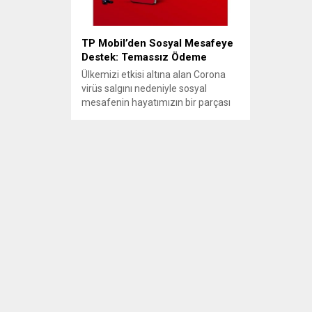
TP Mobil’den Sosyal Mesafeye
Destek: Temassız Ödeme
Ülkemizi etkisi altına alan Corona
virüs salgını nedeniyle sosyal
mesafenin hayatımızın bir parçası
haline geldiği bu günlerde; Türkiye
Petrolleri, istasyon çalışanlarının ve
müşterilerinin sağlığını korumak için
TP Mobil’in temassız ödeme
özelliğini ön plana çıkarıyor.