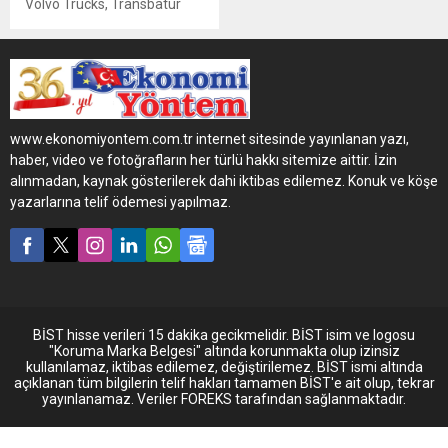
Volvo Trucks, Transbatur
Lojistik firmasına 200 adet
FH540 ve 2 adet elektrikli
çekiciyi İstanbul Modern’de
düzenlenen bir törenle
teslim etti." Volvo benim
hayalim , aşkım" diyen
www.ekonomiyontem.com.tr internet sitesinde yayınlanan yazı,
Transbatur Logistics
haber, video ve fotoğrafların her türlü hakkı sitemize aittir. İzin
Yönetim Kurulu Başkanı
alınmadan, kaynak gösterilerek dahi iktibas edilemez. Konuk ve köşe
Mehmet Dilmen çocukluk
yazarlarına telif ödemesi yapılmaz.
hayalini gerçekleştirmenin
mutluluğunu yaşıyor.
BİST hisse verileri 15 dakika gecikmelidir. BİST isim ve logosu
"Koruma Marka Belgesi" altında korunmakta olup izinsiz
kullanılamaz, iktibas edilemez, değiştirilemez. BİST ismi altında
açıklanan tüm bilgilerin telif hakları tamamen BİST'e ait olup, tekrar
yayınlanamaz. Veriler FOREKS tarafından sağlanmaktadır.