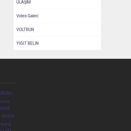
ULAŞIM
Video Galeri
VOLTRUN
YİĞİT BELİN
dolu
lojistik
ragaz
e
lojistik
 benz