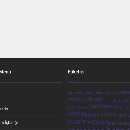
 Menü
Etiketler
ana
alpet
alışan lojistik
akaryakıt
brisa
ısuzu
bp
castrol
ekol 
ekol
ford trucks
ip
ford otosan
iett
ızda
iveco
karsan
kron
kadoil
man
mepsan
& İşbirliği
mercedes