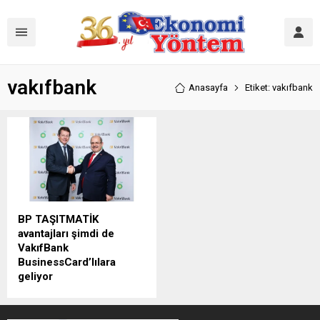
vakıfbank
Anasayfa
Etiket: vakıfbank
BP TAŞITMATİK
avantajları şimdi de
VakıfBank
BusinessCard’lılara
geliyor
Dünyanın önde gelen enerji
firmalarından BP, VakıfBank