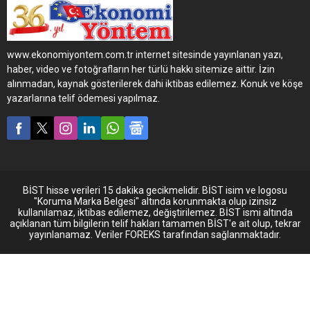
ile iş birliği yaptı.
BusinessCard sahibi
VakıfBank müşterileri, BP
TAŞITMATİK ile yapacakları
www.ekonomiyontem.com.tr internet sitesinde yayınlanan yazı,
akaryakıt harcamalarında
haber, video ve fotoğrafların her türlü hakkı sitemize aittir. İzin
yüzde 5 indirim fırsatına
alınmadan, kaynak gösterilerek dahi iktibas edilemez. Konuk ve köşe
sahip olacak.
yazarlarına telif ödemesi yapılmaz.
BİST hisse verileri 15 dakika gecikmelidir. BİST isim ve logosu
"Koruma Marka Belgesi" altında korunmakta olup izinsiz
kullanılamaz, iktibas edilemez, değiştirilemez. BİST ismi altında
açıklanan tüm bilgilerin telif hakları tamamen BİST'e ait olup, tekrar
yayınlanamaz. Veriler FOREKS tarafından sağlanmaktadır.