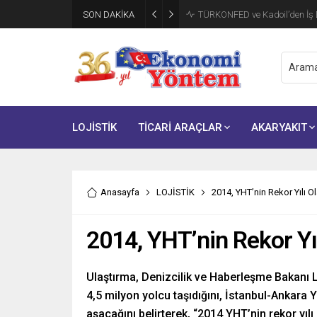
SON DAKİKA
TÜRKONFED ve Kadoil’den İş D
LOJİSTİK
TİCARİ ARAÇLAR
AKARYAKIT
Anasayfa
LOJİSTİK
2014, YHT’nin Rekor Yılı O
2014, YHT’nin Rekor Yı
Ulaştırma, Denizcilik ve Haberleşme Bakanı Lü
4,5 milyon yolcu taşıdığını, İstanbul-Ankara
aşacağını belirterek, “2014 YHT’nin rekor yılı