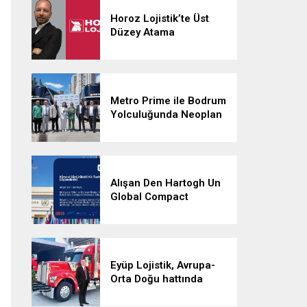
Horoz Lojistik’te Üst
Düzey Atama
Metro Prime ile Bodrum
Yolculuğunda Neoplan
Skyliner İmzası
Alışan Den Hartogh Un
Global Compact
İmzacısı Oldu
Eyüp Lojistik, Avrupa-
Orta Doğu hattında
aylık 500 sefere ulaştı