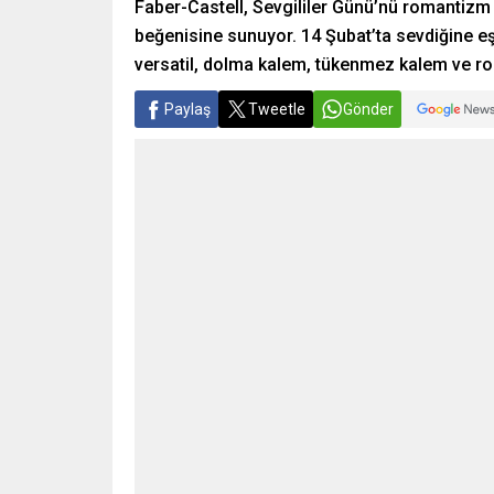
Faber-Castell, Sevgililer Günü’nü romantizm i
beğenisine sunuyor. 14 Şubat’ta sevdiğine eşs
versatil, dolma kalem, tükenmez kalem ve ro
Paylaş
Tweetle
Gönder