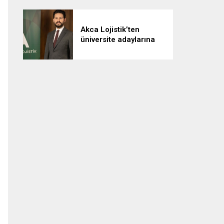
Akca Lojistik’ten
üniversite adaylarına
“Kariyerine lojistikle yön
ver” çağrısı