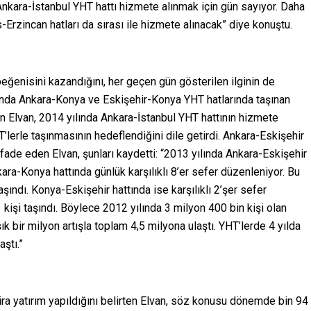
Ankara-İstanbul YHT hattı hizmete alınmak için gün sayıyor. Daha
Erzincan hatları da sırası ile hizmete alınacak” diye konuştu.
beğenisini kazandığını, her geçen gün gösterilen ilginin de
ılında Ankara-Konya ve Eskişehir-Konya YHT hatlarında taşınan
n Elvan, 2014 yılında Ankara-İstanbul YHT hattının hizmete
’lerle taşınmasının hedeflendiğini dile getirdi. Ankara-Eskişehir
 ifade eden Elvan, şunları kaydetti: “2013 yılında Ankara-Eskişehir
ara-Konya hattında günlük karşılıklı 8’er sefer düzenleniyor. Bu
şındı. Konya-Eskişehir hattında ise karşılıklı 2’şer sefer
kişi taşındı. Böylece 2012 yılında 3 milyon 400 bin kişi olan
ık bir milyon artışla toplam 4,5 milyona ulaştı. YHT’lerde 4 yılda
ştı.”
lira yatırım yapıldığını belirten Elvan, söz konusu dönemde bin 94