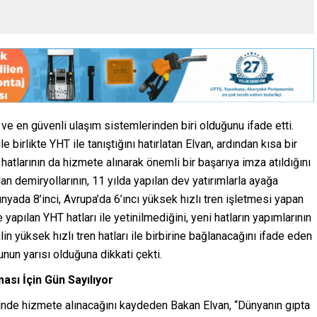
 ve en güvenli ulaşım sistemlerinden biri olduğunu ifade etti.
e birlikte YHT ile tanıştığını hatırlatan Elvan, ardından kısa bir
atlarının da hizmete alınarak önemli bir başarıya imza atıldığını
k olan demiryollarının, 11 yılda yapılan dev yatırımlarla ayağa
dünyada 8’inci, Avrupa’da 6’ıncı yüksek hızlı tren işletmesi yapan
yapılan YHT hatları ile yetinilmediğini, yeni hatların yapımlarının
lin yüksek hızlı tren hatları ile birbirine bağlanacağını ifade eden
nun yarısı olduğuna dikkati çekti.
ası İçin Gün Sayılıyor
isinde hizmete alınacağını kaydeden Bakan Elvan, “Dünyanın gıpta