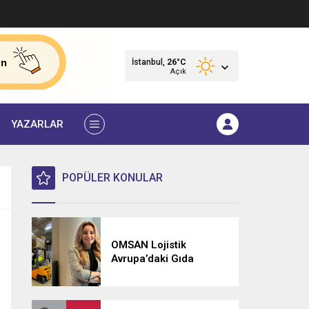
İstanbul,
26
°C
Açık
YAZARLAR
POPÜLER KONULAR
OMSAN Lojistik
Avrupa’daki Gıda
Lojistiği Ağını
Güçlendiriyor