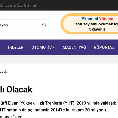
ünyasına Özel İş Birliği
TREYLER
OTOMOTİV
MADENİ YAĞ
RÖPORTAJ
lacak
lı Olacak
tfi Elvan, Yüksek Hızlı Trenlerin (YHT), 2013 yılında yaklaşık
 YHT hattının da açılmasıyla 2014’te bu rakam 20 milyonu
 olacak” dedi.