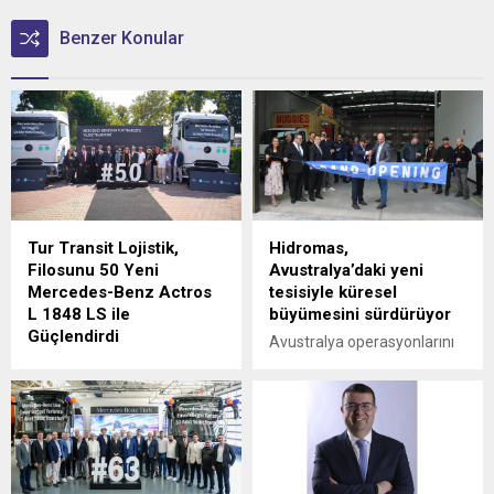
Benzer Konular
Tur Transit Lojistik,
Hidromas,
Filosunu 50 Yeni
Avustralya’daki yeni
Mercedes-Benz Actros
tesisiyle küresel
L 1848 LS ile
büyümesini sürdürüyor
Güçlendirdi
Avustralya operasyonlarını
Mercedes-Benz Türk, 1980
Victoria eyaletine bağlı
yılından bu yana uluslararası
Epping'deki yeni tesisinin
lojistik alanında faaliyet
açılışıyla güçlendiren
gösteren Tur Transit
Hidromas, küresel çapta
Lojistik’e 50 adet Mercedes-
genişlemeye devam ediyor.
Benz Actros L 1848 LS