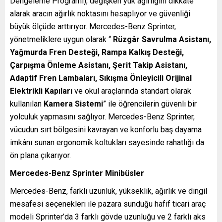
Dengeleme Programı), değişken yük ağırlığını dikkate
alarak aracın ağırlık noktasını hesaplıyor ve güvenliği
büyük ölçüde arttırıyor. Mercedes-Benz Sprinter,
yönetmeliklere uygun olarak “
Rüzgâr Savrulma Asistanı,
Yağmurda Fren Desteği, Rampa Kalkış Desteği,
Çarpışma Önleme Asistanı, Şerit Takip Asistanı,
Adaptif Fren Lambaları, Sıkışma Önleyicili Orijinal
Elektrikli Kapıları
ve okul araçlarında standart olarak
kullanılan
Kamera Sistemi
” ile öğrencilerin güvenli bir
yolculuk yapmasını sağlıyor. Mercedes-Benz Sprinter,
vücudun sırt bölgesini kavrayan ve konforlu baş dayama
imkânı sunan ergonomik koltukları sayesinde rahatlığı da
ön plana çıkarıyor.
Mercedes-Benz Sprinter Minibüsler
Mercedes-Benz, farklı uzunluk, yükseklik, ağırlık ve dingil
mesafesi seçenekleri ile pazara sunduğu hafif ticari araç
modeli Sprinter’da 3 farklı gövde uzunluğu ve 2 farklı aks