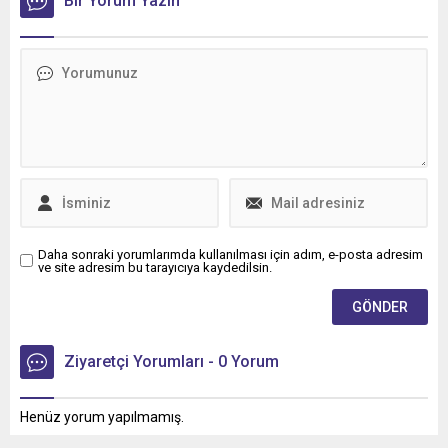
Bir Yorum Yazın
Bölgesi'nin ilk Renault
36 aya varan taksit
Trucks Master Red EDITION
imkânıyla bakım ve servis
panelvanını filosuna kattı.
süreçlerini daha esnek
ödeme seçenekleriyle
planlama fırsatı sunuyor.
Daha sonraki yorumlarımda kullanılması için adım, e-posta adresim
ve site adresim bu tarayıcıya kaydedilsin.
Ziyaretçi Yorumları - 0 Yorum
Henüz yorum yapılmamış.