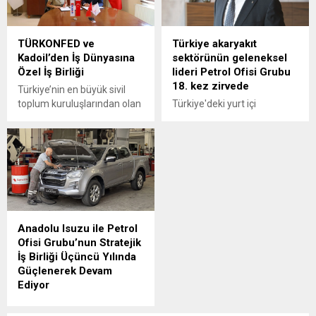
TÜRKONFED ve
Türkiye akaryakıt
Kadoil’den İş Dünyasına
sektörünün geleneksel
Özel İş Birliği
lideri Petrol Ofisi Grubu
18. kez zirvede
Türkiye’nin en büyük sivil
toplum kuruluşlarından olan
Türkiye'deki yurt içi
Türk İş Dünyası
akaryakıt satışları 2025
Konfederasyonu
yılında 34,5 milyon tona
(TÜRKONFED) ile akaryakıt
yükselirken sektörün
sektörünün hızlı büyüyen
geleneksel lideri yine
markalarından Kadoil
değişmedi.
arasında özel bir iş birliğine
imza atıldı.
Anadolu Isuzu ile Petrol
Ofisi Grubu’nun Stratejik
İş Birliği Üçüncü Yılında
Güçlenerek Devam
Ediyor
Anadolu Isuzu ile Petrol