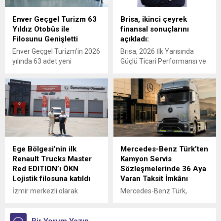
teslimatı gerçekleştirdi.
Enver Geçgel Turizm 63
Brisa, ikinci çeyrek
Yıldız Otobüs ile
finansal sonuçlarını
Filosunu Genişletti
açıkladı:
Enver Geçgel Turizm’in 2026
Brisa, 2026 İlk Yarısında
yılında 63 adet yeni
Güçlü Ticari Performansı ve
Mercedes-Benz otobüs
Disiplinli Maliyet Yönetimiyle
yatırımı ile, şirketin
Finansal Görünümünü
filosundaki Mercedes-Benz
Güçlendirdi
araçların oranı yüzde 83’e
ulaştı.
Ege Bölgesi’nin ilk
Mercedes-Benz Türk’ten
Renault Trucks Master
Kamyon Servis
Red EDITION’ı ÖKN
Sözleşmelerinde 36 Aya
Lojistik filosuna katıldı
Varan Taksit İmkânı
İzmir merkezli olarak
Mercedes-Benz Türk,
Türkiye genelinde parsiyel
kamyon müşterilerine
lojistik operasyonları
yönelik servis
yürüten ÖKN Lojistik, Ege
sözleşmelerinde sunduğu