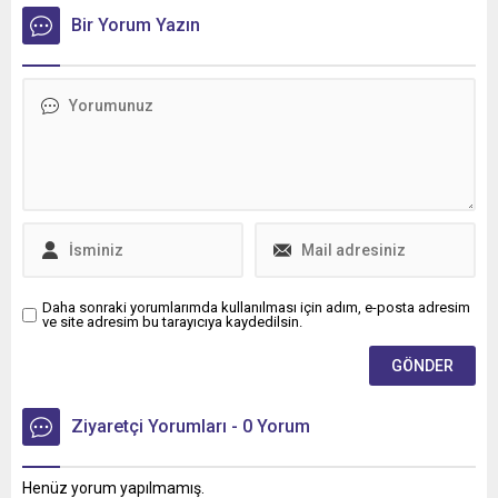
Ofisi Grubu arasında, ağır
ticari araçlara madeni yağ
Bir Yorum Yazın
tedarikini kapsayan stratejik
iş birliği üçüncü yılına girdi.
Daha sonraki yorumlarımda kullanılması için adım, e-posta adresim
ve site adresim bu tarayıcıya kaydedilsin.
Ziyaretçi Yorumları - 0 Yorum
Henüz yorum yapılmamış.