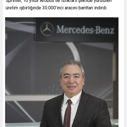
Sprinter, 10 yıldır Arobus ile istikrarlı şekilde yürütülen
üretim işbirliğinde 30.000’inci aracını banttan indirdi.