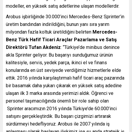
modeller, en yüksek satış adetlerine ulaşan modellerdir.
Arobus işbirliğinde 30.000’inci Mercedes-Benz Sprinter’in
üretim bandından indirildiğini, bunun yanı sıra yarım
milyondan fazla koltuk üretildiğini belirten
Mercedes-
Benz Türk Hafif Ticari Araçlar Pazarlama ve Satış
Direktörü Tufan Akdeniz
: “Türkiye’de minibus denince
akla Sprinter geliyor. Bu başarıyı sunduğumuz ürünün
kalitesiyle, servis, yedek parça, ikinci el ve finans
konularında en üst seviyede verdiğimiz hizmetlerle elde
ettik. 2016 yılında karşılaştırmalı hafif ticari araç pazarında
bir basamak daha yukarı çıkarak en yüksek satış adedine
ulaşan ilk 3 marka arasında yerimizi aldık. Öğrenci ve
personel taşımacılığında önemli bir role sahip olan
Sprinter aracımızın 2016 yılında Türkiye’de 60.000’inci
satışını gerçekleştirdik. Bu başarı çizgimizi artırarak
sürdürmeyi hedefliyoruz. Arobus ile 2007 yılında iş
anlaşması olarak başlayan ilişkimiz ise şu anda stratejik iş