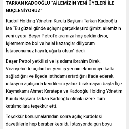
TARKAN KADOOĞLU “AİLEMİZİN YENİ ÜYELERİ İLE
GÜÇLENİYORUZ”
Kadoil Holding Yönetim Kurulu Başkanı Tarkan Kadooğlu
ise “Bu güzel günde açlışını gerçekleştirdiğimiz, ailemizin
yeni üyesi Beşer Petrol’e aramıza hoş geldin diyor,
işletmemize bol ve helal kazançlar diliyorum.
İstasyonumuz hayırlı, uğurlu olsun” dedi.
Beşer Petrol yetkilisi ve iş adamı İbrahim Direk;
Viranşehir’de açılan her yeni iş yerinin ekonomiye katkı
sağladığını ve ilçede istihdamı artırdığını ifade ederek,
istasyon açılışında kendilerini yalnız bırakmayan başta İlçe
Kaymakamı Ahmet Karatepe ve Kadooğlu Holding Yönetim
Kurulu Başkanı Tarkan Kadooğlu olmak üzere tüm
katılımcılara teşekkür etti.
Teşekkür konuşmalarından sonra açılış kurdelesi
davetlilerle hep beraber kesildi. İstasyonda gün boyu