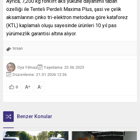
Ayrıca, 7,200 kg forklift aks yüküne dayanımlı taban
özelliği ile Tenteli Perdeli Maxima Plus, şasi ve çelik
aksamlarının çinko tri-elektron metoduna göre kataforez
(KTL) kaplamalı oluşu sayesinde ürünleri 10 yıl pas
yürümezlik garantisi altına alıyor.
tırsan
Oya Yılmaz
Yayınlama: 23.06.2023
Düzenleme: 21.01.2026 12:36
A
A
+
-
0
Benzer Konular