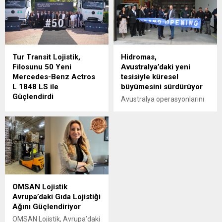
Tur Transit Lojistik,
Hidromas,
Filosunu 50 Yeni
Avustralya’daki yeni
Mercedes-Benz Actros
tesisiyle küresel
L 1848 LS ile
büyümesini sürdürüyor
Güçlendirdi
Avustralya operasyonlarını
Mercedes-Benz Türk, 1980
Victoria eyaletine bağlı
yılından bu yana uluslararası
Epping'deki yeni tesisinin
lojistik alanında faaliyet
açılışıyla güçlendiren
gösteren Tur Transit
Hidromas, küresel çapta
Lojistik’e 50 adet Mercedes-
genişlemeye devam ediyor.
Benz Actros L 1848 LS
teslimatı gerçekleştirdi.
OMSAN Lojistik
Avrupa’daki Gıda Lojistiği
Ağını Güçlendiriyor
OMSAN Lojistik, Avrupa’daki