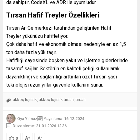
da sahiptir, CodeXL ve ADR ile uyumludur.
Tırsan Hafif Treyler Özellikleri
Tırsan Ar-Ge merkezi tarafından geliştirilen Hafif
Treyler yükünüzü hafifletiyor.
Çok daha hafif ve ekonomik olması nedeniyle en az 1,5
ton daha fazla yük taşır.
Hafifliği sayesinde boşken yakıt ve işletme giderlerinde
tasarruf sağlar. Sektörün en kaliteli çeliği kullanılarak,
dayanıklılığı ve sağlamlığı arttırılan özel Tırsan şasi
teknolojisi uzun yıllar güvenle kullanım sunar.
akkoç lojistik
akkoç lojistik tırsan
tırsan
,
,
Oya Yılmaz
Yayınlama: 16.12.2024
Düzenleme: 21.01.2026 12:36
A
A
+
-
0