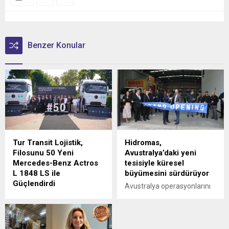
Benzer Konular
Tur Transit Lojistik,
Hidromas,
Filosunu 50 Yeni
Avustralya’daki yeni
Mercedes-Benz Actros
tesisiyle küresel
L 1848 LS ile
büyümesini sürdürüyor
Güçlendirdi
Avustralya operasyonlarını
Mercedes-Benz Türk, 1980
Victoria eyaletine bağlı
yılından bu yana uluslararası
Epping'deki yeni tesisinin
lojistik alanında faaliyet
açılışıyla güçlendiren
gösteren Tur Transit
Hidromas, küresel çapta