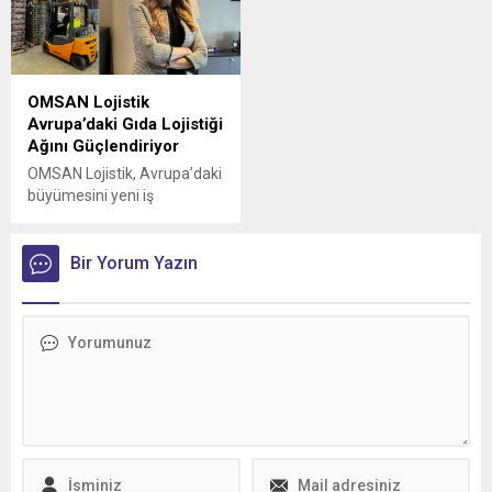
Lojistik’e 50 adet Mercedes-
genişlemeye devam ediyor.
Benz Actros L 1848 LS
teslimatı gerçekleştirdi.
OMSAN Lojistik
Avrupa’daki Gıda Lojistiği
Ağını Güçlendiriyor
OMSAN Lojistik, Avrupa’daki
büyümesini yeni iş
birlikleriyle sürdürmeye
devam ediyor
Bir Yorum Yazın