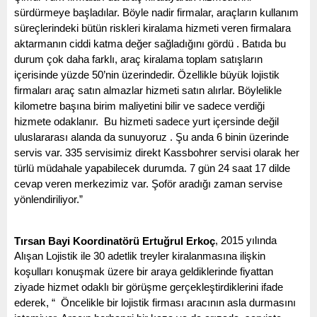
sürdürmeye başladılar. Böyle nadir firmalar, araçların kullanım 
süreçlerindeki bütün riskleri kiralama hizmeti veren firmalara 
aktarmanın ciddi katma değer sağladığını gördü . Batıda bu 
durum çok daha farklı, araç kiralama toplam satışların 
içerisinde yüzde 50’nin üzerindedir. Özellikle büyük lojistik 
firmaları araç satın almazlar hizmeti satın alırlar. Böylelikle 
kilometre başına birim maliyetini bilir ve sadece verdiği 
hizmete odaklanır.  Bu hizmeti sadece yurt içersinde değil 
uluslararası alanda da sunuyoruz . Şu anda 6 binin üzerinde 
servis var. 335 servisimiz direkt Kassbohrer servisi olarak her 
türlü müdahale yapabilecek durumda. 7 gün 24 saat 17 dilde 
cevap veren merkezimiz var. Şoför aradığı zaman servise 
yönlendiriliyor.”
, 2015 yılında 
Tırsan Bayi Koordinatörü Ertuğrul Erkoç
Alışan Lojistik ile 30 adetlik treyler kiralanmasına ilişkin 
koşulları konuşmak üzere bir araya geldiklerinde fiyattan 
ziyade hizmet odaklı bir görüşme gerçekleştirdiklerini ifade 
ederek, “  Öncelikle bir lojistik firması aracının asla durmasını 