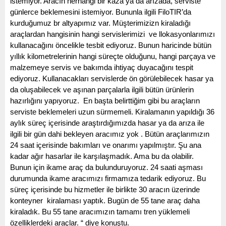
istemiyor. Aracın herhangi bir kaza ya da arızada, serviste 
günlerce beklemesini istemiyor. Bununla ilgili FiloTIR’da 
kurduğumuz br altyapımız var. Müşterimizizn kiraladığı 
araçlardan hangisinin hangi servislerimizi  ve llokasyonlarımızı 
kullanacağını öncelikle tesbit ediyoruz. Bunun haricinde bütün 
yıllık kilometrelerinin hangi süreçte olduğunu, hangi parçaya ve 
malzemeye servis ve bakımda ihtiyaç duyacağını tespit 
ediyoruz. Kullanacakları servislerde ön görülebilecek hasar ya 
da oluşabilecek ve aşınan parçalarla ilgili bütün ürünlerin 
hazırlığını yapıyoruz.  En başta belirttiğim gibi bu araçların 
serviste beklemeleri uzun sürmemeli. Kiralamanın yapıldığı 36 
aylık süreç içerisinde araştırdığımızda hasar ya da arıza ile 
ilgili bir gün dahi bekleyen aracımız yok . Bütün araçlarımızın 
24 saat içerisinde bakımları ve onarımı yapılmıştır. Şu ana 
kadar ağır hasarlar ile karşılaşmadık. Ama bu da olabilir. 
Bunun için ikame araç da bulunduruyoruz. 24 saati aşması 
durumunda ikame aracımızı firmamıza tedarik ediyoruz. Bu 
süreç içerisinde bu hizmetler ile birlikte 30 aracın üzerinde 
konteyner  kiralaması yaptık. Bugün de 55 tane araç daha 
kiraladık. Bu 55 tane aracımızın tamamı tren yüklemeli 
özelliklerdeki araçlar. “ diye konuştu. 