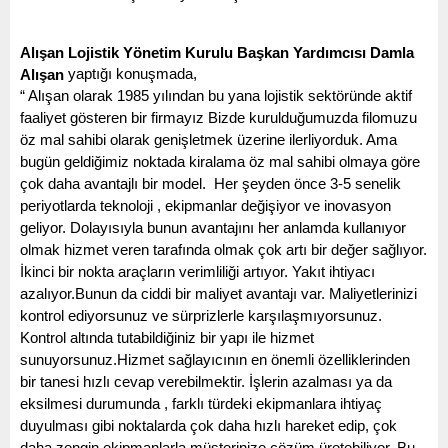
Alışan Lojistik Yönetim Kurulu Başkan Yardımcısı Damla 
 yaptığı konuşmada, 
Alışan
“ Alışan olarak 1985 yılından bu yana lojistik sektöründe aktif 
faaliyet gösteren bir firmayız Bizde kurulduğumuzda filomuzu 
öz mal sahibi olarak genişletmek üzerine ilerliyorduk. Ama 
bugün geldiğimiz noktada kiralama öz mal sahibi olmaya göre 
çok daha avantajlı bir model.  Her şeyden önce 3-5 senelik 
periyotlarda teknoloji , ekipmanlar değişiyor ve inovasyon 
geliyor. Dolayısıyla bunun avantajını her anlamda kullanıyor 
olmak hizmet veren tarafında olmak çok artı bir değer sağlıyor. 
İkinci bir nokta araçların verimliliği artıyor. Yakıt ihtiyacı 
azalıyor.Bunun da ciddi bir maliyet avantajı var. Maliyetlerinizi 
kontrol ediyorsunuz ve sürprizlerle karşılaşmıyorsunuz. 
Kontrol altında tutabildiğiniz bir yapı ile hizmet 
sunuyorsunuz.Hizmet sağlayıcının en önemli özelliklerinden 
bir tanesi hızlı cevap verebilmektir. İşlerin azalması ya da 
eksilmesi durumunda , farklı türdeki ekipmanlara ihtiyaç 
duyulması gibi noktalarda çok daha hızlı hareket edip, çok 