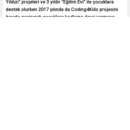
Yıldızı” projeleri ve 3 yıldır “Eğitim Evi” ile çocuklara
destek olurken 2017 yılında da Coding4Kids projesini
hayata geçirerek çocuklara kodlama dersi vermeye
başladı.
Paylaş
Tweetle
Gönder
ABONE OL