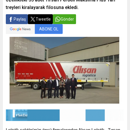
treyleri kiralayarak filosuna ekledi.
Paylaş
Tweetle
Gönder
ABONE OL