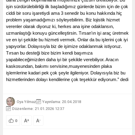
daha zengin ekipmanlarla müşterinize çözüm üretebiliyor. Bu 
işin sürdürülebilirliği ilk başladığımız günlerde bizim için de çok 
ciddi bir soru işaretiydi ama 3 senedir bu konu hakkında hiç 
problem yaşamadığımızı söyleyebilirim. Biz lojistik hizmet 
verenler olarak diyoruz ki, herkes ana işine odaklansın, 
uzmanlaştığı konuyu güncelleştirsin. Tırsan’ın işi araç üretmek 
ve en iyi şekilde bu hizmeti vermek. Onlar da bu işlerini çok iyi 
yapıyorlar. Dolayısıyla biz de işimize odaklanmak istiyoruz. 
Tırsan bu desteği bize bizim kendi başımıza 
yapabileceğimizden daha iyi bir şekilde verebiliyor. Aracın 
kaskosundan, bakımı servisine,muayenesinden plaka 
işlemlerine kadari pek çok şeyle ilgileniyor. Dolayısıyla biz bu 
hizmetlerinden dolayı kendilerine çok teşekkür ediyorum.” dedi
Oya Yılmaz
Yayınlama: 20.04.2018
Düzenleme: 21.01.2026 12:37
A
A
+
-
0