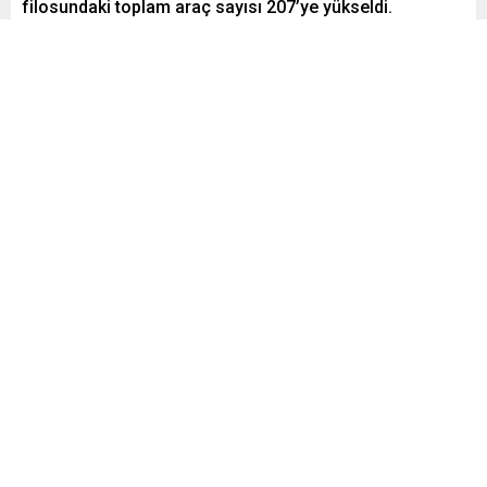
filosundaki toplam araç sayısı 207’ye yükseldi.
Paylaş
Tweetle
Gönder
ABONE OL
Sorumluluk bilinci ve mükemmeliyetçilik anlayışı ile Doğu