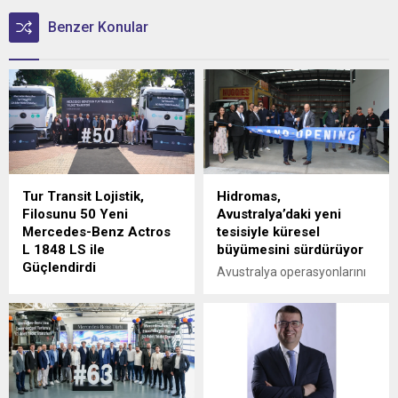
Benzer Konular
Tur Transit Lojistik,
Hidromas,
Filosunu 50 Yeni
Avustralya’daki yeni
Mercedes-Benz Actros
tesisiyle küresel
L 1848 LS ile
büyümesini sürdürüyor
Güçlendirdi
Avustralya operasyonlarını
Mercedes-Benz Türk, 1980
Victoria eyaletine bağlı
yılından bu yana uluslararası
Epping'deki yeni tesisinin
lojistik alanında faaliyet
açılışıyla güçlendiren
gösteren Tur Transit
Hidromas, küresel çapta
Lojistik’e 50 adet Mercedes-
genişlemeye devam ediyor.
Benz Actros L 1848 LS
teslimatı gerçekleştirdi.