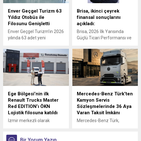
Enver Geçgel Turizm 63
Brisa, ikinci çeyrek
Yıldız Otobüs ile
finansal sonuçlarını
Filosunu Genişletti
açıkladı:
Enver Geçgel Turizm’in 2026
Brisa, 2026 İlk Yarısında
yılında 63 adet yeni
Güçlü Ticari Performansı ve
Mercedes-Benz otobüs
Disiplinli Maliyet Yönetimiyle
yatırımı ile, şirketin
Finansal Görünümünü
filosundaki Mercedes-Benz
Güçlendirdi
araçların oranı yüzde 83’e
ulaştı.
Ege Bölgesi’nin ilk
Mercedes-Benz Türk’ten
Renault Trucks Master
Kamyon Servis
Red EDITION’ı ÖKN
Sözleşmelerinde 36 Aya
Lojistik filosuna katıldı
Varan Taksit İmkânı
İzmir merkezli olarak
Mercedes-Benz Türk,
Türkiye genelinde parsiyel
kamyon müşterilerine
lojistik operasyonları
yönelik servis
yürüten ÖKN Lojistik, Ege
Bir Yorum Yazın
sözleşmelerinde sunduğu