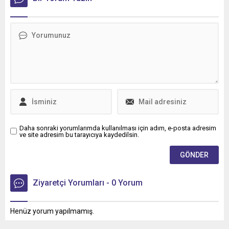
Bölgesi'nin ilk Renault
36 aya varan taksit
Trucks Master Red EDITION
imkânıyla bakım ve servis
panelvanını filosuna kattı.
süreçlerini daha esnek
ödeme seçenekleriyle
planlama fırsatı sunuyor.
Daha sonraki yorumlarımda kullanılması için adım, e-posta adresim
ve site adresim bu tarayıcıya kaydedilsin.
Ziyaretçi Yorumları - 0 Yorum
Henüz yorum yapılmamış.