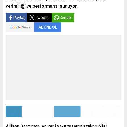
verimliliği ve performansı sunuyor.
Paylaş
Tweetle
Gönder
ABONE OL
Allison Şanzıman, en yeni yakıt tasarrufu teknolojisi