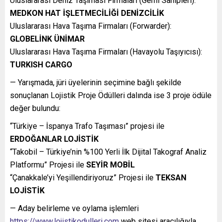
Uluslararası Deniz Taşıması Firmaları (Gemi Sahipleri):
MEDKON HAT İŞLETMECİLİĞİ DENİZCİLİK
Uluslararası Hava Taşıma Firmaları (Forwarder):
GLOBELİNK ÜNİMAR
Uluslararası Hava Taşıma Firmaları (Havayolu Taşıyıcısı):
TURKISH CARGO
— Yarışmada, jüri üyelerinin seçimine bağlı şekilde
sonuçlanan Lojistik Proje Ödülleri dalında ise 3 proje ödüle
değer bulundu:
“Türkiye – İspanya Trafo Taşıması” projesi ile
ERDOĞANLAR LOJİSTİK
“Takobil – Türkiye’nin %100 Yerli İlk Dijital Takograf Analiz
Platformu” Projesi ile
SEYİR MOBİL
“Çanakkale’yi Yeşillendiriyoruz” Projesi ile
TEKSAN
LOJİSTİK
— Aday belirleme ve oylama işlemleri
https://www.lojistikodulleri.com
web sitesi aracılığıyla