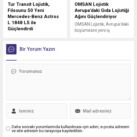
Tur Transit Lojistik,
OMSAN Lojistik
Filosunu 50 Yeni
Avrupa’daki Gıda Lojistiği
Mercedes-Benz Actros
Ağını Güçlendiriyor
L 1848 LS ile
OMSAN Lojistik, Avrupa’daki
Güçlendirdi
büyümesini yeni iş
Mercedes-Benz Türk, 1980
birlikleriyle sürdürmeye
yılından bu yana uluslararası
devam ediyor
lojistik alanında faaliyet
Bir Yorum Yazın
gösteren Tur Transit
Lojistik’e 50 adet Mercedes-
Benz Actros L 1848 LS
teslimatı gerçekleştirdi.
Daha sonraki yorumlarımda kullanılması için adım, e-posta adresim
ve site adresim bu tarayıcıya kaydedilsin.