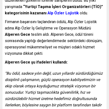
düzenlenen görkemli törenle sahiplerini buldu. Bu yılki
yarışmada
“Yurtiçi Taşıma İşleri Organizatörleri (TİO)”
kategorisinin kazananı
Alp Özler Lojistik
oldu.
Firmanın başarısını taçlandıran ödülü, Alp Özler Lojistik
adına Alp Özler İş Geliştirme ve Operasyon Müdürü
Alperen Gece
teslim aldı. Alperen Gece, ödül töreni
sonrasında yaptığı değerlendirmede sektördeki dönüşüm,
operasyonel mükemmeliyet ve müşteri odaklı hizmet
vizyonuna dikkat çekti.
Alperen Gece şu ifadeleri kullandı:
“Bu ödül, sadece yılın değil, uzun yıllardır sürdürdüğümüz
disiplinli çalışmanın, güçlü operasyon kabiliyetimizin ve
ekip olarak ortaya koyduğumuz stratejik vizyonun bir
sonucudur. Yurtiçi taşımacılıkta güvenilirlik, hız ve
sürdürülebilir hizmet üretme hedefimiz doğrultusunda
ilerlerken, böylesine saygın bir platform tarafından takdir